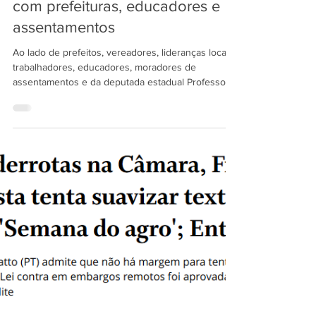
RELEASE: Nilto Tatto percorre
macroregião de Araçatuba com
entregas, reuniões e diálogo
com prefeituras, educadores e
assentamentos
Ao lado de prefeitos, vereadores, lideranças locais,
trabalhadores, educadores, moradores de
assentamentos e da deputada estadual Professora
Bebel, Nilto Tatto percorreu a região de Araçatuba,
dialogando sobre investimentos, políticas públicas,
agricultura familiar, educação, infraestrutura e
fortalecimento dos municípios.