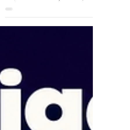
Parlamentar Ambientalista, deputado Federal Nilto
Tatto, audiência teve como objetivo evitar que
estes fundos financiem desmatamento ilegal,
grilagem de terras e trabalho análogo à escravidão