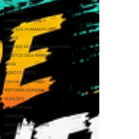
MEIO AMBIENTE
MORADIA
COMBATE À FOME
DIREITOS HUMANOS
SAÚDE
PARTIDO DOS TRABALHADORES
DIREITOS DOS ANIMAIS
MÍDIA
AGROTÓXICOS
Ciência e Tecnologia
REFORMA AGRÁRIA
ELEIÇÕES
NA IMPRENSA
EMENDAS
POVOS TRADICIONAIS
ARTIGO