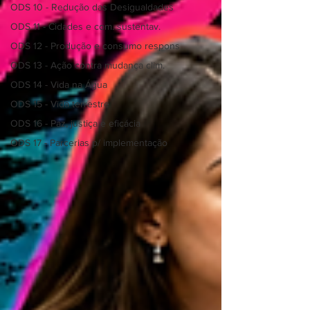
ODS 10 - Redução das Desigualdades
ODS 11 - Cidades e com. sustentav.
ODS 12 - Produção e consumo respons
ODS 13 - Ação contra mudança clim.
ODS 14 - Vida na Água
ODS 15 - Vida terrestre
ODS 16 - Paz, justiça e eficácia
ODS 17 - Parcerias p/ implementação