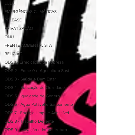
LULA
EMERGÊNCIAS CLIMÁTICAS
RELEASE
PRIVATIZAÇÃO
ONU
FRENTE AMBIENTALISTA
RELIGIÃO
ODS 1 - Erradicação da Pobreza
ODS 2 - Fome 0 e Agricultura Sust.
ODS 3 - Saúde e Bem Estar
ODS 4 - Educação de Qualidade
ODS 5 - Igualdade de Gênero
ODS 6 - Água Potável e Saneamento
ODS 7 - Energia Limpa e Acessível
ODS 8 - Trabalho Decente
ODS 9 - Inovação e Infraestrutura