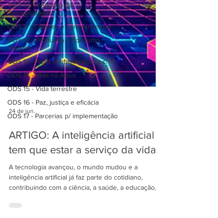
ODS 10 - Redução das
Desigualdades
ODS 11 - Cidades e com. sustentav.
ODS 12 - Produção e consumo
respons
ODS 13 - Ação contra mudança clim.
ODS 14 - Vida na Água
ODS 15 - Vida terrestre
ODS 16 - Paz, justiça e eficácia
ODS 17 - Parcerias p/ implementação
24 de jun.
ARTIGO: A inteligência artificial
tem que estar a serviço da vida
A tecnologia avançou, o mundo mudou e a
inteligência artificial já faz parte do cotidiano,
contribuindo com a ciência, a saúde, a educação, o
conhecimento e as políticas públicas, mas não