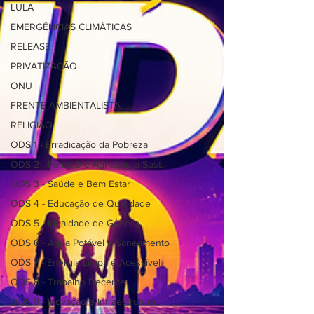
LULA
EMERGÊNCIAS CLIMÁTICAS
RELEASE
PRIVATIZAÇÃO
ONU
FRENTE AMBIENTALISTA
RELIGIÃO
ODS 1 - Erradicação da Pobreza
ODS 2 - Fome 0 e Agricultura Sust.
ODS 3 - Saúde e Bem Estar
ODS 4 - Educação de Qualidade
ODS 5 - Igualdade de Gênero
ODS 6 - Água Potável e Saneamento
ODS 7 - Energia Limpa e Acessível
ODS 8 - Trabalho Decente
ODS 9 - Inovação e Infraestrutura