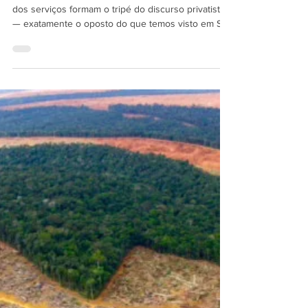
17 de dez. de 2025
ARTIGO: Serviços essenciais não
são mercadoria
Eficiência, aumento dos investimentos e melhoria
dos serviços formam o tripé do discurso privatista
— exatamente o oposto do que temos visto em São
Paulo. O caso da ENEL é emblemático e ajuda a
compreender os riscos de submeter direitos
essenciais à lógica do mercado, caminho que
também vem sendo trilhado pela Sabesp.