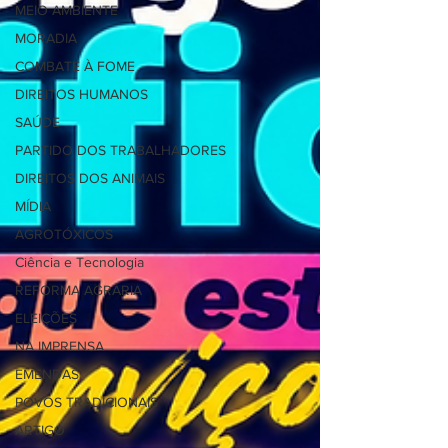
MEIO AMBIENTE
MORADIA
COMBATE À FOME
DIREITOS HUMANOS
SAÚDE
PARTIDO DOS TRABALHADORES
DIREITOS DOS ANIMAIS
MÍDIA
AGROTÓXICOS
Ciência e Tecnologia
REFORMA AGRÁRIA
ELEIÇÕES
NA IMPRENSA
EMENDAS
POVOS TRADICIONAIS
ARTIGO