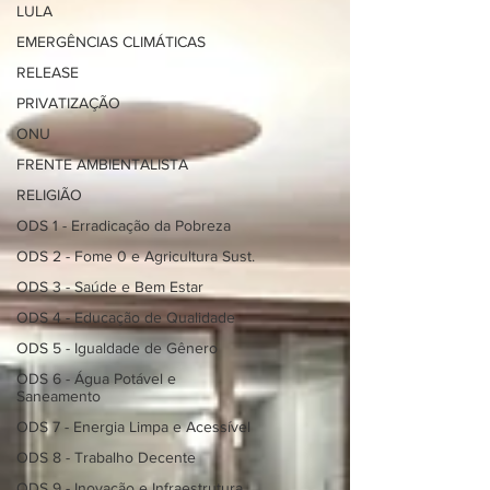
LULA
EMERGÊNCIAS CLIMÁTICAS
RELEASE
PRIVATIZAÇÃO
ONU
FRENTE AMBIENTALISTA
RELIGIÃO
ODS 1 - Erradicação da Pobreza
ODS 2 - Fome 0 e Agricultura Sust.
ODS 3 - Saúde e Bem Estar
ODS 4 - Educação de Qualidade
ODS 5 - Igualdade de Gênero
ODS 6 - Água Potável e
Saneamento
ODS 7 - Energia Limpa e Acessível
ODS 8 - Trabalho Decente
ODS 9 - Inovação e Infraestrutura