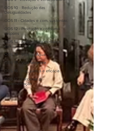
ODS 10 - Redução das
Desigualdades
ODS 11 - Cidades e com. sustentav.
ODS 12 - Produção e consumo
respons
ODS 13 - Ação contra mudança
clim.
ODS 14 - Vida na Água
ODS 15 - Vida terrestre
ODS 16 - Paz, justiça e eficácia
ODS 17 - Parcerias p/
implementação