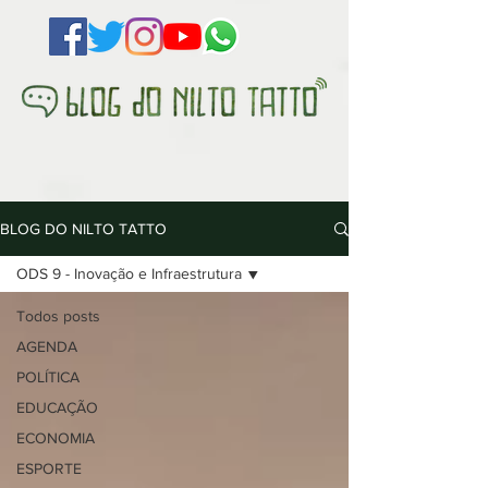
BLOG DO NILTO TATTO
ODS 9 - Inovação e Infraestrutura
Todos posts
AGENDA
POLÍTICA
EDUCAÇÃO
ECONOMIA
ESPORTE