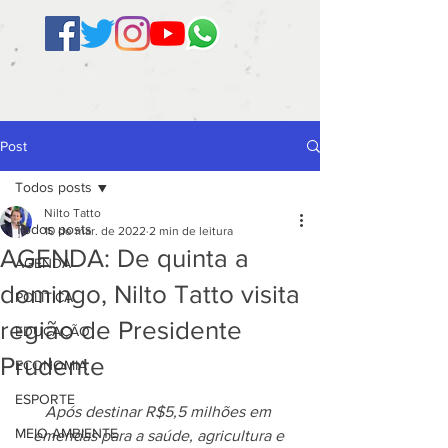
Post
Todos posts
Nilto Tatto
Todos posts
10 de mar. de 2022
2 min de leitura
AGENDA: De quinta a
AGENDA
domingo, Nilto Tatto visita
POLÍTICA
região de Presidente
EDUCAÇÃO
Prudente
ECONOMIA
ESPORTE
Após destinar R$5,5 milhões em 
MEIO AMBIENTE
emendas para a saúde, agricultura e 