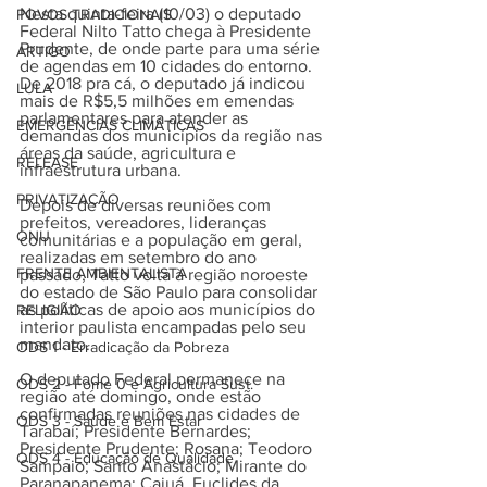
Nesta quinta-feira (10/03) o deputado 
POVOS TRADICIONAIS
Federal Nilto Tatto chega à Presidente 
Prudente, de onde parte para uma série 
ARTIGO
de agendas em 10 cidades do entorno. 
De 2018 pra cá, o deputado já indicou 
LULA
mais de R$5,5 milhões em emendas 
parlamentares para atender as 
EMERGÊNCIAS CLIMÁTICAS
demandas dos municípios da região nas 
áreas da saúde, agricultura e 
RELEASE
infraestrutura urbana.
PRIVATIZAÇÃO
Depois de diversas reuniões com 
prefeitos, vereadores, lideranças 
ONU
comunitárias e a população em geral, 
realizadas em setembro do ano 
FRENTE AMBIENTALISTA
passado, Tatto volta à região noroeste 
do estado de São Paulo para consolidar 
as politicas de apoio aos municípios do 
RELIGIÃO
interior paulista encampadas pelo seu 
mandato.  
ODS 1 - Erradicação da Pobreza
O deputado Federal permanece na 
ODS 2 - Fome 0 e Agricultura Sust.
região até domingo, onde estão 
confirmadas reuniões nas cidades de 
ODS 3 - Saúde e Bem Estar
Tarabaí; Presidente Bernardes; 
Presidente Prudente; Rosana; Teodoro 
ODS 4 - Educação de Qualidade
Sampaio; Santo Anastácio; Mirante do 
Paranapanema; Caiuá, Euclides da 