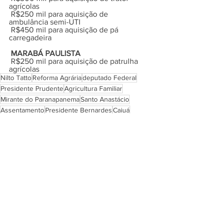
agrícolas
 R$250 mil para aquisição de 
ambulância semi-UTI
 R$450 mil para aquisição de pá 
carregadeira
MARABÁ PAULISTA
 R$250 mil para aquisição de patrulha 
agrícolas
Nilto Tatto
Reforma Agrária
deputado Federal
Presidente Prudente
Agricultura Familiar
Mirante do Paranapanema
Santo Anastácio
Assentamento
Presidente Bernardes
Caiuá
Euclides da Cunha Paulista
Rosana
Movimento Sem Terra
Marabá Paulista
Tarabaí
POLÍTICA
MEIO AMBIENTE
AGENDA