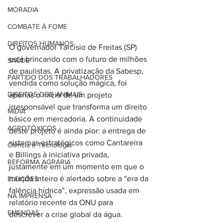
MORADIA
COMBATE À FOME
DIREITOS HUMANOS
O governador Tarcísio de Freitas (SP) 
está brincando com o futuro de milhões 
SAÚDE
de paulistas. A privatização da Sabesp, 
PARTIDO DOS TRABALHADORES
vendida como solução mágica, foi 
DIREITOS DOS ANIMAIS
apenas o início de um projeto 
irresponsável que transforma um direito 
MÍDIA
básico em mercadoria. A continuidade 
AGROTÓXICOS
deste projeto é ainda pior: a entrega de 
sistemas estratégicos como Cantareira 
Ciência e Tecnologia
e Billings à iniciativa privada, 
REFORMA AGRÁRIA
justamente em um momento em que o 
mundo inteiro é alertado sobre a “era da 
ELEIÇÕES
falência hídrica”, expressão usada em 
NA IMPRENSA
relatório recente da ONU para 
EMENDAS
descrever a crise global da água.