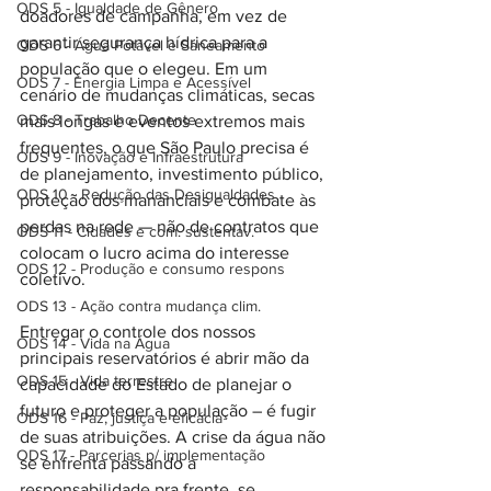
ODS 5 - Igualdade de Gênero
doadores de campanha, em vez de 
garantir segurança hídrica para a 
ODS 6 - Água Potável e Saneamento
população que o elegeu. Em um 
ODS 7 - Energia Limpa e Acessível
cenário de mudanças climáticas, secas 
ODS 8 - Trabalho Decente
mais longas e eventos extremos mais 
frequentes, o que São Paulo precisa é 
ODS 9 - Inovação e Infraestrutura
de planejamento, investimento público, 
ODS 10 - Redução das Desigualdades
proteção dos mananciais e combate às 
perdas na rede — não de contratos que 
ODS 11 - Cidades e com. sustentav.
colocam o lucro acima do interesse 
ODS 12 - Produção e consumo respons
coletivo.
ODS 13 - Ação contra mudança clim.
Entregar o controle dos nossos 
ODS 14 - Vida na Água
principais reservatórios é abrir mão da 
ODS 15 - Vida terrestre
capacidade do Estado de planejar o 
futuro e proteger a população – é fugir 
ODS 16 - Paz, justiça e eficácia
de suas atribuições. A crise da água não 
ODS 17 - Parcerias p/ implementação
se enfrenta passando a 
responsabilidade pra frente, se 