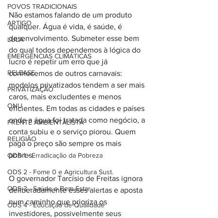
POVOS TRADICIONAIS
Não estamos falando de um produto 
ARTIGO
qualquer. Água é vida, é saúde, é 
desenvolvimento. Submeter esse bem 
LULA
do qual todos dependemos à lógica do 
EMERGÊNCIAS CLIMÁTICAS
lucro é repetir um erro que já 
RELEASE
conhecemos de outros carnavais: 
modelos privatizados tendem a ser mais 
PRIVATIZAÇÃO
caros, mais excludentes e menos 
ONU
eficientes. Em todas as cidades e países 
onde a água foi tratada como negócio, a 
FRENTE AMBIENTALISTA
conta subiu e o serviço piorou. Quem 
RELIGIÃO
paga o preço são sempre os mais 
pobres.
ODS 1 - Erradicação da Pobreza
ODS 2 - Fome 0 e Agricultura Sust.
O governador Tarcísio de Freitas ignora 
ODS 3 - Saúde e Bem Estar
deliberadamente esses alertas e aposta 
num caminho que prioriza os 
ODS 4 - Educação de Qualidade
investidores, possivelmente seus 