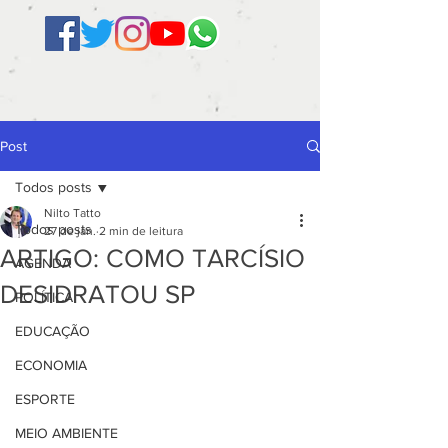
Post
Todos posts
Nilto Tatto
Todos posts
27 de jan.
2 min de leitura
ARTIGO: COMO TARCÍSIO
AGENDA
DESIDRATOU SP
POLÍTICA
EDUCAÇÃO
ECONOMIA
ESPORTE
MEIO AMBIENTE