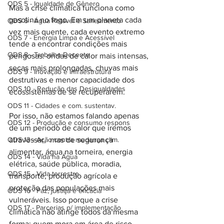
ODS 5 - Igualdade de Gênero
Mas a crise climática funciona como 
gasolina no fogo. Em um planeta cada 
ODS 6 - Água Potável e Saneamento
vez mais quente, cada evento extremo 
ODS 7 - Energia Limpa e Acessível
tende a encontrar condições mais 
ODS 8 - Trabalho Decente
perigosas: ondas de calor mais intensas, 
secas mais prolongadas, chuvas mais 
ODS 9 - Inovação e Infraestrutura
destrutivas e menor capacidade dos 
ODS 10 - Redução das Desigualdades
ecossistemas de se recuperarem.
ODS 11 - Cidades e com. sustentav.
Por isso, não estamos falando apenas 
ODS 12 - Produção e consumo respons
de um período de calor que iremos 
atravessar,  mas de segurança 
ODS 13 - Ação contra mudança clim.
alimentar, água na torneira, energia 
ODS 14 - Vida na Água
elétrica, saúde pública, moradia, 
ODS 15 - Vida terrestre
transporte, produção agrícola e 
proteção das populações mais 
ODS 16 - Paz, justiça e eficácia
vulneráveis. Isso porque a crise 
ODS 17 - Parcerias p/ implementação
climática não atinge todos da mesma 
forma: quem mora em área de risco, 