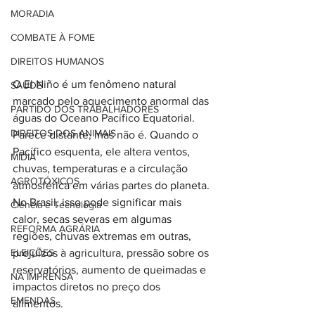
MORADIA
COMBATE À FOME
DIREITOS HUMANOS
O El Niño é um fenômeno natural 
SAÚDE
marcado pelo aquecimento anormal das 
PARTIDO DOS TRABALHADORES
águas do Oceano Pacífico Equatorial. 
DIREITOS DOS ANIMAIS
Parece distante, mas não é. Quando o 
Pacífico esquenta, ele altera ventos, 
MÍDIA
chuvas, temperaturas e a circulação 
AGROTÓXICOS
atmosférica em várias partes do planeta. 
No Brasil, isso pode significar mais 
Ciência e Tecnologia
calor, secas severas em algumas 
REFORMA AGRÁRIA
regiões, chuvas extremas em outras, 
prejuízos à agricultura, pressão sobre os 
ELEIÇÕES
reservatórios, aumento de queimadas e 
NA IMPRENSA
impactos diretos no preço dos 
EMENDAS
alimentos.