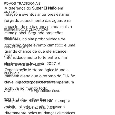
POVOS TRADICIONAIS
A diferença do 
Super El Niño
 em 
ARTIGO
relação a eventos anteriores está na 
força do aquecimento das águas e na 
LULA
capacidade de bagunçar ainda mais o 
EMERGÊNCIAS CLIMÁTICAS
clima global. Segundo projeções 
RELEASE
recentes, há alta probabilidade de 
formação deste evento climático e uma 
PRIVATIZAÇÃO
grande chance de que ele alcance 
ONU
intensidade muito forte entre o fim 
deste ano e o início de 2027. A 
FRENTE AMBIENTALISTA
Organização Meteorológica Mundial 
RELIGIÃO
também alerta que o retorno do El Niño 
deve impactar padrões de temperatura 
ODS 1 - Erradicação da Pobreza
e chuva no mundo todo.
ODS 2 - Fome 0 e Agricultura Sust.
ODS 3 - Saúde e Bem Estar
É importante dizer: o El Niño sempre 
existiu, oi seja, ele não é causado 
ODS 4 - Educação de Qualidade
diretamente pelas mudanças climáticas. 