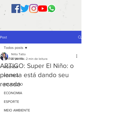
Post
Todos posts
Nilto Tatto
Todos posts
27 de mai.
2 min de leitura
ARTIGO: Super El Niño: o
AGENDA
planeta está dando seu
POLÍTICA
recado
EDUCAÇÃO
ECONOMIA
ESPORTE
MEIO AMBIENTE