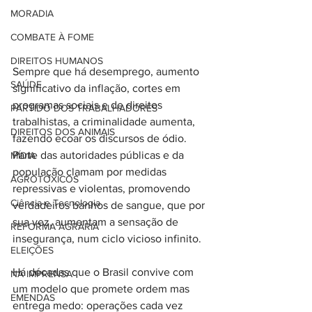
MORADIA
COMBATE À FOME
DIREITOS HUMANOS
Sempre que há desemprego, aumento 
SAÚDE
significativo da inflação, cortes em 
programas sociais e de direitos 
PARTIDO DOS TRABALHADORES
trabalhistas, a criminalidade aumenta, 
DIREITOS DOS ANIMAIS
fazendo ecoar os discursos de ódio. 
Parte das autoridades públicas e da 
MÍDIA
população clamam por medidas 
AGROTÓXICOS
repressivas e violentas, promovendo 
Ciência e Tecnologia
verdadeiros banhos de sangue, que por 
sua vez, aumentam a sensação de 
REFORMA AGRÁRIA
insegurança, num ciclo vicioso infinito.
ELEIÇÕES
Há décadas que o Brasil convive com 
NA IMPRENSA
um modelo que promete ordem mas 
EMENDAS
entrega medo: operações cada vez 