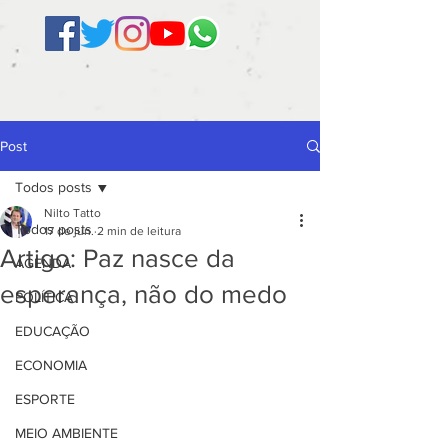
Post
Todos posts
Nilto Tatto
Todos posts
17 de jun.
2 min de leitura
Artigo: Paz nasce da
AGENDA
esperança, não do medo
POLÍTICA
EDUCAÇÃO
ECONOMIA
ESPORTE
MEIO AMBIENTE