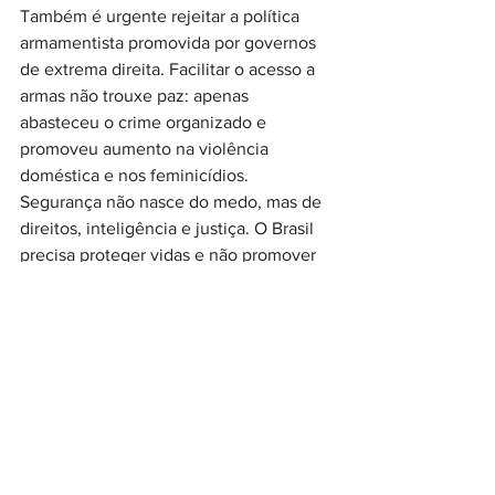
Também é urgente rejeitar a política 
armamentista promovida por governos 
de extrema direita. Facilitar o acesso a 
armas não trouxe paz: apenas 
abasteceu o crime organizado e 
promoveu aumento na violência 
doméstica e nos feminicídios. 
Segurança não nasce do medo, mas de 
direitos, inteligência e justiça. O Brasil 
precisa proteger vidas e não promover 
uma guerra contra o próprio povo.
Lula
Brasil
Estado
Esperança
Segurança Pública
ODS 16 - Paz, justiça e eficácia
ODS 17 - Parcerias p/ implementação
ODS 10 - Redução das Desigualdades