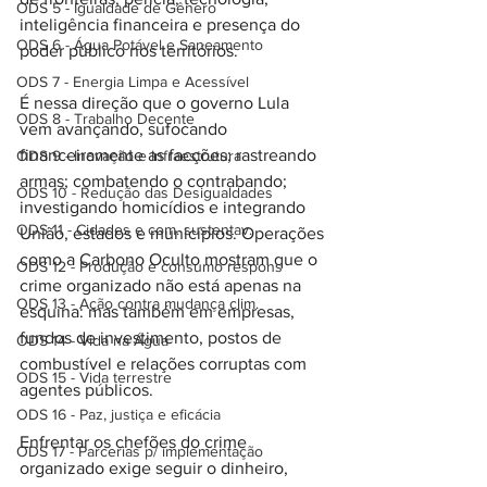
ODS 5 - Igualdade de Gênero
inteligência financeira e presença do 
ODS 6 - Água Potável e Saneamento
poder público nos territórios.
ODS 7 - Energia Limpa e Acessível
É nessa direção que o governo Lula 
ODS 8 - Trabalho Decente
vem avançando, sufocando 
financeiramente as facções; rastreando 
ODS 9 - Inovação e Infraestrutura
armas; combatendo o contrabando; 
ODS 10 - Redução das Desigualdades
investigando homicídios e integrando 
ODS 11 - Cidades e com. sustentav.
União, estados e municípios. Operações 
como a Carbono Oculto mostram que o 
ODS 12 - Produção e consumo respons
crime organizado não está apenas na 
ODS 13 - Ação contra mudança clim.
esquina: mas também em empresas, 
fundos de investimento, postos de 
ODS 14 - Vida na Água
combustível e relações corruptas com 
ODS 15 - Vida terrestre
agentes públicos.
ODS 16 - Paz, justiça e eficácia
Enfrentar os chefões do crime 
ODS 17 - Parcerias p/ implementação
organizado exige seguir o dinheiro, 