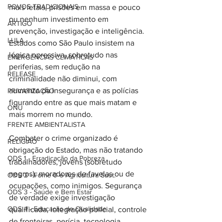
POVOS TRADICIONAIS
mais letais, prisões em massa e pouco 
ou nenhum investimento em 
ARTIGO
prevenção, investigação e inteligência. 
LULA
Estados como São Paulo insistem na 
lógica opressiva, sobretudo nas 
EMERGÊNCIAS CLIMÁTICAS
periferias, sem redução na 
RELEASE
criminalidade não diminui, com 
aumento da insegurança e as polícias 
PRIVATIZAÇÃO
figurando entre as que mais matam e 
ONU
mais morrem no mundo.
FRENTE AMBIENTALISTA
Combater o crime organizado é 
RELIGIÃO
obrigação do Estado, mas não tratando 
ODS 1 - Erradicação da Pobreza
trabalhadores, jovens (sobretudo 
negros), moradores de favelas ou de 
ODS 2 - Fome 0 e Agricultura Sust.
ocupações, como inimigos. Segurança 
ODS 3 - Saúde e Bem Estar
de verdade exige investigação 
ODS 4 - Educação de Qualidade
qualificada, integração policial, controle 
de fronteiras, perícia, tecnologia, 