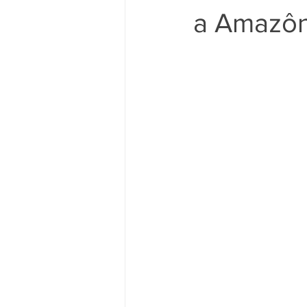
a Amazôn
ELEIÇÕES
NA IMPRENSA
EMERGÊNCIAS CLIMÁTICAS
ODS 1 - Erradicação da Pobreza