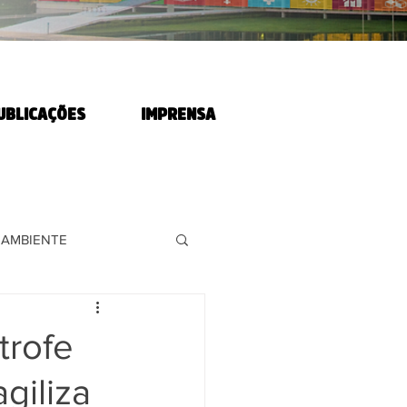
UBLICAÇÕES
IMPRENSA
 AMBIENTE
RABALHADORES
trofe
giliza
 AGRÁRIA