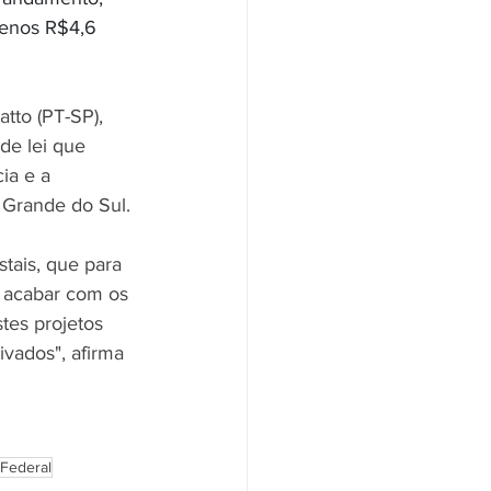
menos R$4,6 
tto (PT-SP), 
de lei que 
ia e a 
 Grande do Sul. 
tais, que para 
a acabar com os 
tes projetos 
vados", afirma 
Federal