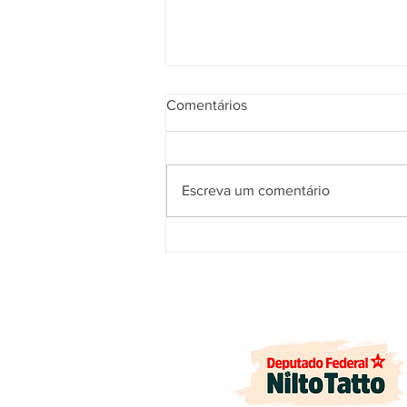
Comentários
Escreva um comentário
ARTIGO: Quando a fé se
transforma em compromisso
com a vida