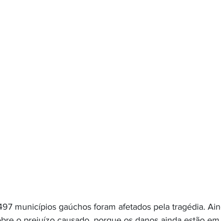
497 municípios gaúchos foram afetados pela tragédia. Ai
bre o prejuízo causado, porque os danos ainda estão em