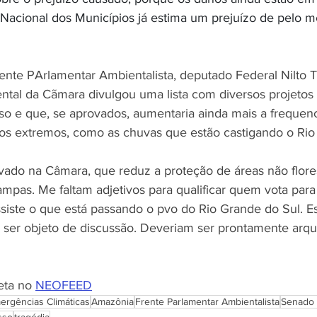
Nacional dos Municípios já estima um prejuízo de pelo 
nte PArlamentar Ambientalista, deputado Federal Nilto Ta
ental da Cãmara divulgou uma lista com diversos projetos 
o e que, se aprovados, aumentaria ainda mais a frequenc
os extremos, como as chuvas que estão castigando o Rio
ovado na Câmara, que reduz a proteção de áreas não flores
mpas. Me faltam adjetivos para qualificar quem vota par
iste o que está passando o pvo do Rio Grande do Sul. Es
ser objeto de discussão. Deveriam ser prontamente arqui
eta no 
NEOFEED
ergências Climáticas
Amazônia
Frente Parlamentar Ambientalista
Senado 
sso
tragédia