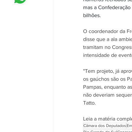
mas a Confederação 
bilhões.
O coordenador da Fre
disse que a ala ambi
tramitam no Congress
intensidade de event
"Tem projeto, já apr
os gaúchos são os Pa
Pampas, enquanto ass
não deveriam sequer 
Tatto.
Leia a matéria compl
Câmara dos Deputados
Em
Rio Grande do Sul
Congre