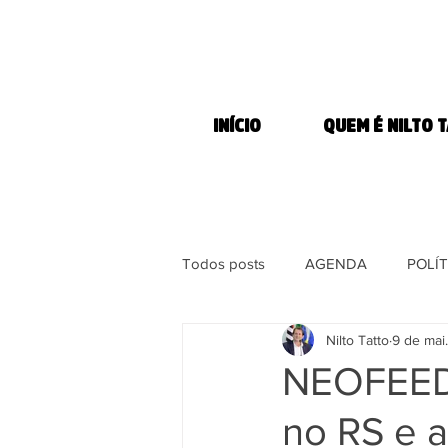
INÍCIO
QUEM É NILTO 
Todos posts
AGENDA
POLÍT
Nilto Tatto
9 de mai
MORADIA
COMBATE À FOM
NEOFEED:
no RS e a
DIREITOS DOS ANIMAIS
MÍ