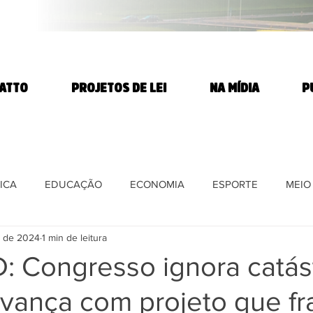
TATTO
PROJETOS DE LEI
NA MÍDIA
P
ICA
EDUCAÇÃO
ECONOMIA
ESPORTE
MEIO
. de 2024
1 min de leitura
E
DIREITOS HUMANOS
SAÚDE
PARTIDO DOS T
 Congresso ignora catás
vança com projeto que fra
DIA
AGROTÓXICOS
Ciência e Tecnologia
REFORMA