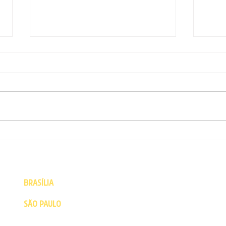
ARTIGO: Milei revela o
Arti
modelo podre da extrema
do(s)
direita
BRASÍLIA
- Câmara dos Deputados - Praça dos Três Poderes 
CEP: 70160-900 | Brasília - DF | Fone: (61) 3215-5502
SÃO PAULO
- Escritório político - Rua Major Sertório, 200 Co
Buarque
CEP: 01222-001 | São Paulo - SP | Fone: 11 3129-7492