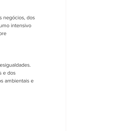
s negócios, dos 
umo intensivo 
bre 
esigualdades. 
s e dos 
s ambientais e 