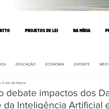
TATTO
PROJETOS DE LEI
NA MÍDIA
P
ICA
EDUCAÇÃO
ECONOMIA
ESPORTE
MEIO
.
2 min de leitura
E
DIREITOS HUMANOS
SAÚDE
PARTIDO DOS T
to debate impactos dos D
 da Inteligência Artificial
DIA
AGROTÓXICOS
Ciência e Tecnologia
REFORMA