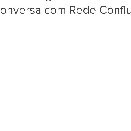
conversa com Rede Confl
EMENDAS
POVOS TRADICIONAIS
ARTIGO
LU
RELEASE
PRIVATIZAÇÃO
ONU
FRENTE AMBIEN
ODS 2 - Fome 0 e Agricultura Sust.