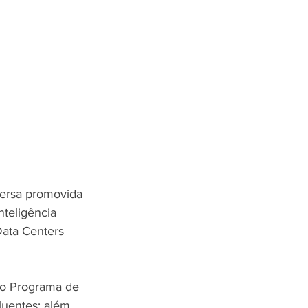
versa promovida 
teligência 
Data Centers 
do Programa de 
luentes; além 