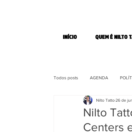
INÍCIO
QUEM É NILTO 
Todos posts
AGENDA
POLÍT
Nilto Tatto
26 de jun
MORADIA
COMBATE À FOM
Nilto Tat
Centers e
DIREITOS DOS ANIMAIS
MÍ