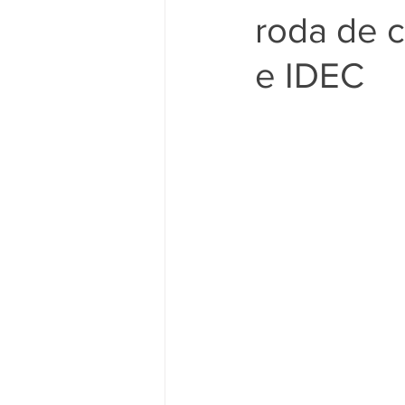
roda de 
ELEIÇÕES
NA IMPRENSA
e IDEC
EMERGÊNCIAS CLIMÁTICAS
ODS 1 - Erradicação da Pobreza