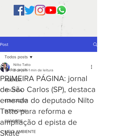
Post
Todos posts
Nilto Tatto
Todos posts
2 de jun.
1 min de leitura
PRIMEIRA PÁGINA: jornal
AGENDA
de São Carlos (SP), destaca
POLÍTICA
emenda do deputado Nilto
EDUCAÇÃO
Tatto para reforma e
ECONOMIA
ampliação d epista de
ESPORTE
Skate
MEIO AMBIENTE