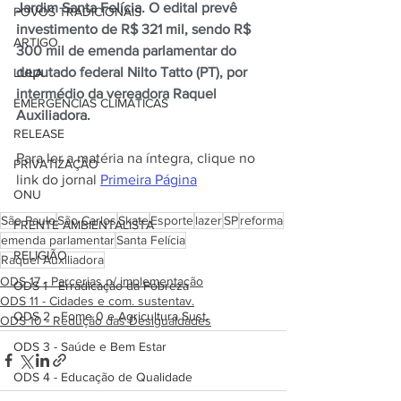
Jardim Santa Felícia. O edital prevê 
POVOS TRADICIONAIS
investimento de R$ 321 mil, sendo R$ 
ARTIGO
300 mil de emenda parlamentar do 
deputado federal Nilto Tatto (PT), por 
LULA
intermédio da vereadora Raquel 
EMERGÊNCIAS CLIMÁTICAS
Auxiliadora.
RELEASE
Para ler a matéria na íntegra, clique no 
PRIVATIZAÇÃO
link do jornal 
Primeira Página
ONU
São Paulo
São Carlos
Skate
Esporte
lazer
SP
reforma
FRENTE AMBIENTALISTA
emenda parlamentar
Santa Felícia
RELIGIÃO
Raquel Auxiliadora
ODS 17 - Parcerias p/ implementação
ODS 1 - Erradicação da Pobreza
ODS 11 - Cidades e com. sustentav.
ODS 2 - Fome 0 e Agricultura Sust.
ODS 10 - Redução das Desigualdades
ODS 3 - Saúde e Bem Estar
ODS 4 - Educação de Qualidade