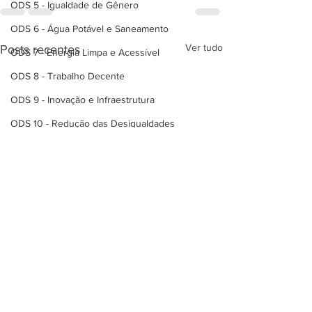
ODS 5 - Igualdade de Gênero
ODS 6 - Água Potável e Saneamento
Ver tudo
Posts recentes
ODS 7 - Energia Limpa e Acessível
ODS 8 - Trabalho Decente
ODS 9 - Inovação e Infraestrutura
ODS 10 - Redução das Desigualdades
ODS 11 - Cidades e com. sustentav.
ODS 12 - Produção e consumo respons
ODS 13 - Ação contra mudança clim.
ODS 14 - Vida na Água
ODS 15 - Vida terrestre
ODS 16 - Paz, justiça e eficácia
ODS 17 - Parcerias p/ implementação