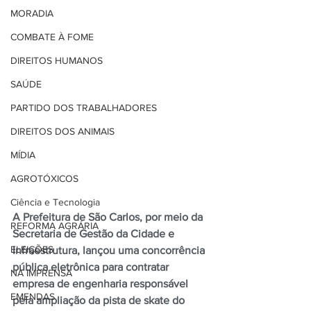
MORADIA
COMBATE À FOME
DIREITOS HUMANOS
SAÚDE
PARTIDO DOS TRABALHADORES
DIREITOS DOS ANIMAIS
MÍDIA
AGROTÓXICOS
Ciência e Tecnologia
A Prefeitura de São Carlos, por meio da 
REFORMA AGRÁRIA
Secretaria de Gestão da Cidade e 
ELEIÇÕES
Infraestrutura, lançou uma concorrência 
pública eletrônica para contratar 
NA IMPRENSA
empresa de engenharia responsável 
EMENDAS
pela ampliação da pista de skate do 