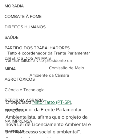
MORADIA
COMBATE À FOME
DIREITOS HUMANOS
SAÚDE
PARTIDO DOS TRABALHADORES
Tatto é coordenador da Frente Parlamentar 
DIREITOS DOS ANIMAIS
Ambientalista e vice-presidente da                 
                             Comissão de Meio 
MÍDIA
Ambiente da Câmara
AGROTÓXICOS
Ciência e Tecnologia
REFORMA AGRÁRIA
O deputado 
Nilto Tatto (PT-SP)
, 
coordenador da Frente Parlamentar 
ELEIÇÕES
Ambientalista, afirma que o projeto da 
NA IMPRENSA
nova Lei de Licenciamento Ambiental é 
um “retrocesso social e ambiental”. 
EMENDAS