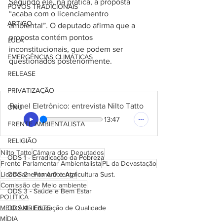
Segundo ele, na prática, a proposta 
POVOS TRADICIONAIS
“acaba com o licenciamentro 
ARTIGO
ambiental”. O deputado afirma que a 
proposta contém pontos 
LULA
inconstitucionais, que podem ser 
EMERGÊNCIAS CLIMÁTICAS
questionados posteriormente.
RELEASE
PRIVATIZAÇÃO
Painel Eletrônico: entrevista Nilto Tatto
ONU
13:47
FRENTE AMBIENTALISTA
RELIGIÃO
Nilto Tatto
Câmara dos Deputados
ODS 1 - Erradicação da Pobreza
Frente Parlamentar Ambientalista
PL da Devastação
Licenciamento Ambiental
ODS 2 - Fome 0 e Agricultura Sust.
Comissão de Meio ambiente
ODS 3 - Saúde e Bem Estar
POLÍTICA
MEIO AMBIENTE
ODS 4 - Educação de Qualidade
MÍDIA