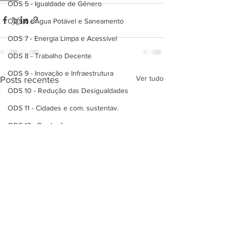
ODS 5 - Igualdade de Gênero
ODS 6 - Água Potável e Saneamento
ODS 7 - Energia Limpa e Acessível
ODS 8 - Trabalho Decente
ODS 9 - Inovação e Infraestrutura
Ver tudo
Posts recentes
ODS 10 - Redução das Desigualdades
ODS 11 - Cidades e com. sustentav.
ODS 12 - Produção e consumo respons
ODS 13 - Ação contra mudança clim.
ODS 14 - Vida na Água
ODS 15 - Vida terrestre
ODS 16 - Paz, justiça e eficácia
ODS 17 - Parcerias p/ implementação