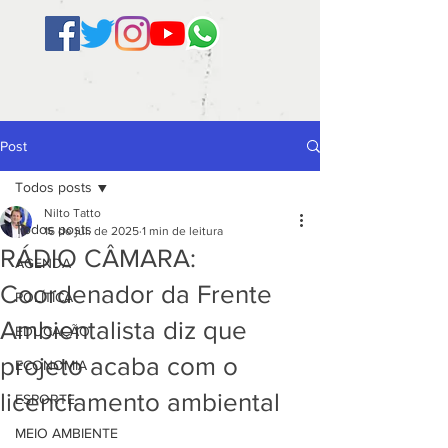
Post
Todos posts
Nilto Tatto
Todos posts
16 de jul. de 2025
1 min de leitura
RÁDIO CÂMARA:
AGENDA
Coordenador da Frente
POLÍTICA
Ambientalista diz que
EDUCAÇÃO
projeto acaba com o
ECONOMIA
licenciamento ambiental
ESPORTE
MEIO AMBIENTE