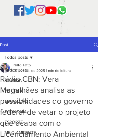
Post
Todos posts
Nilto Tatto
Todos posts
27 de mai. de 2025
1 min de leitura
Rádio CBN: Vera
AGENDA
Magalhães analisa as
POLÍTICA
possibilidades do governo
EDUCAÇÃO
federal de vetar o projeto
ECONOMIA
que acaba com o
ESPORTE
Licenciamento Ambiental
MEIO AMBIENTE