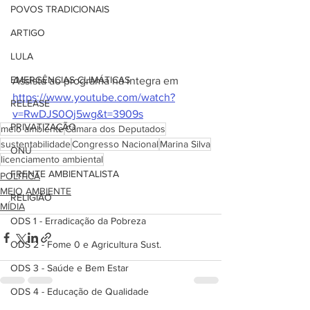
POVOS TRADICIONAIS
ARTIGO
LULA
EMERGÊNCIAS CLIMÁTICAS
Assista ao programa na íntegra em 
https://www.youtube.com/watch?
RELEASE
v=RwDJS0Oj5wg&t=3909s
PRIVATIZAÇÃO
meio ambiente
Câmara dos Deputados
sustentabilidade
Congresso Nacional
Marina Silva
ONU
licenciamento ambiental
FRENTE AMBIENTALISTA
POLÍTICA
MEIO AMBIENTE
RELIGIÃO
MÍDIA
ODS 1 - Erradicação da Pobreza
ODS 2 - Fome 0 e Agricultura Sust.
ODS 3 - Saúde e Bem Estar
ODS 4 - Educação de Qualidade