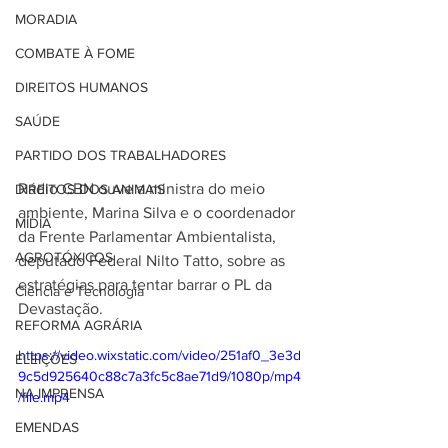
MORADIA
COMBATE À FOME
DIREITOS HUMANOS
SAÚDE
PARTIDO DOS TRABALHADORES
Rádio CBN ouve a ministra do meio 
DIREITOS DOS ANIMAIS
ambiente, Marina Silva e o coordenador 
MÍDIA
da Frente Parlamentar Ambientalista, 
AGROTÓXICOS
deputado Federal Nilto Tatto, sobre as 
estratégias para tentar barrar o PL da 
Ciência e Tecnologia
Devastação. 
REFORMA AGRÁRIA
https://video.wixstatic.com/video/251af0_3e3d
ELEIÇÕES
9c5d925640c88c7a3fc5c8ae71d9/1080p/mp4
NA IMPRENSA
/file.mp4
EMENDAS