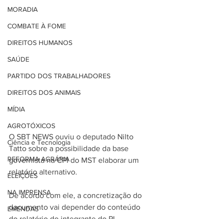
MORADIA
COMBATE À FOME
DIREITOS HUMANOS
SAÚDE
PARTIDO DOS TRABALHADORES
DIREITOS DOS ANIMAIS
MÍDIA
AGROTÓXICOS
O SBT NEWS ouviu o deputado Nilto 
Ciência e Tecnologia
Tatto sobre a possibilidade da base 
REFORMA AGRÁRIA
governista na CPI do MST elaborar um 
relatório alternativo.
ELEIÇÕES
NA IMPRENSA
De acordo com ele, a concretização do 
documento vai depender do conteúdo 
EMENDAS
do relatório do integrante do PL. 