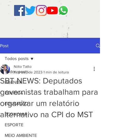
Post
Todos posts
Nilto Tatto
Todos posts
1 de set. de 2023
1 min de leitura
SBT NEWS: Deputados
AGENDA
governistas trabalham para
POLÍTICA
organizar um relatório
EDUCAÇÃO
alternativo na CPI do MST
ECONOMIA
ESPORTE
MEIO AMBIENTE