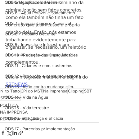
ODS 5 - Igualdade de Gênero
consideração, ela foi no caminho da 
criminalização sem fatos concretos, 
ODS 6 - Água Potável e Saneamento
como ela também não tinha um fato 
ODS 7 - Energia Limpa e Acessível
concreto que justificasse a própria 
criação dela. Então, nós estamos 
ODS 8 - Trabalho Decente
trabalhando evidentemente para 
ODS 9 - Inovação e Infraestrutura
organizar, se necessário, um relatório 
alternativo, nessa perspectiva", 
ODS 10 - Redução das Desigualdades
complementou.
ODS 11 - Cidades e com. sustentav.
ODS 12 - Produção e consumo respons
Leia a íntegra da matéria na página do 
SBTNEWS
ODS 13 - Ação contra mudança clim.
Nilto Tatto
CPI do MST
Na Imprensa
Clipping
SBT
ODS 14 - Vida na Água
SBT News
POLÍTICA
ODS 15 - Vida terrestre
NA IMPRENSA
ODS 16 - Paz, justiça e eficácia
REFORMA AGRÁRIA
ODS 17 - Parcerias p/ implementação