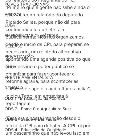
POVOS TRADICIONAIS
"Primeiro que a gente não sabe ainda o 
ARTIGO
que vai ter no relatório do deputado 
Ricardo Salles, porque não dá para 
LULA
confiar naquilo que ele fala 
EMERGÊNCIAS CLIMÁTICAS
publicamente. Nós nos organizamos, 
desde o início da CPI, para preparar, se 
RELEASE
necessário, um relatório alternativo 
PRIVATIZAÇÃO
apontando uma agenda positiva do que 
é necessário o poder público se 
ONU
organizar para fazer acontecer a 
FRENTE AMBIENTALISTA
reforma agrária, para acontecer as 
RELIGIÃO
políticas de apoio a agricultura familiar", 
iniciou Tatto, em entrevista à 
ODS 1 - Erradicação da Pobreza
reportagem.
ODS 2 - Fome 0 e Agricultura Sust.
"Essa era a nossa intenção desde o 
ODS 3 - Saúde e Bem Estar
início da CPI para debater. A CPI foi por 
ODS 4 - Educação de Qualidade
um descaminho que não levou isso em 