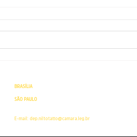
ARTIGO: Milei revela o
Arti
modelo podre da extrema
do(s)
direita
BRASÍLIA
- Câmara dos Deputados - Praça dos Três Poderes 
CEP: 70160-900 | Brasília - DF | Fone: (61) 3215-5502
SÃO PAULO
- Escritório político - Rua Major Sertório, 200 Co
Buarque
CEP: 01222-001 | São Paulo - SP | Fone: 11 3129-7492
E-mail:
dep.niltotatto@camara.leg.br