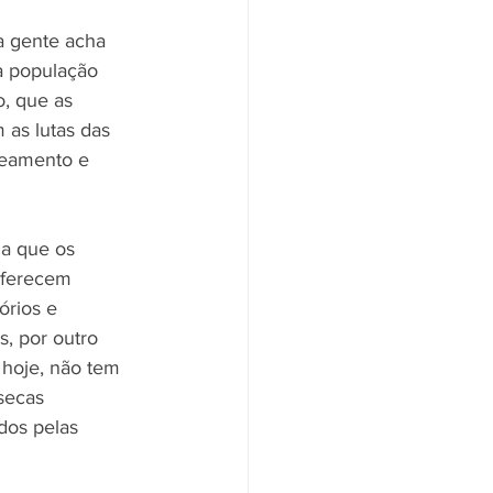
a gente acha 
a população 
o, que as 
as lutas das 
neamento e 
ga que os 
oferecem 
órios e 
, por outro 
 hoje, não tem 
secas 
dos pelas 