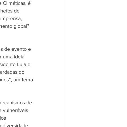
Climáticas, é 
chefes de 
 imprensa, 
mento global? 
s de evento e 
r uma ideia 
sidente Lula e 
uardadas do 
anos”, um tema 
 mecanismos de 
 vulneráveis 
jos 
 diversidade 