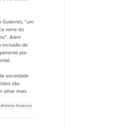
 Guterres, “um 
ca varre do 
to”. Além 
 inclusão de 
gamento por 
ntal.
de sociedade 
Estes são 
 olhar mais 
s
Antonio Guterres