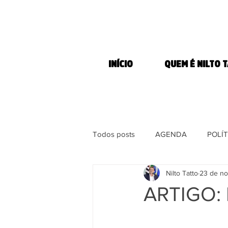
INÍCIO
QUEM É NILTO 
Todos posts
AGENDA
POLÍT
Nilto Tatto
23 de no
MORADIA
COMBATE À FOM
ARTIGO:
DIREITOS DOS ANIMAIS
MÍ