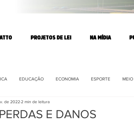
TATTO
PROJETOS DE LEI
NA MÍDIA
P
ICA
EDUCAÇÃO
ECONOMIA
ESPORTE
MEIO
v. de 2022
2 min de leitura
E
DIREITOS HUMANOS
SAÚDE
PARTIDO DOS T
 PERDAS E DANOS
DIA
AGROTÓXICOS
Ciência e Tecnologia
REFORMA