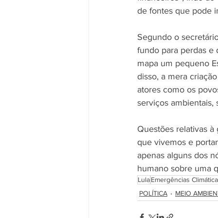
de fontes que pode in
Segundo o secretário
fundo para perdas e d
mapa um pequeno Esta
disso, a mera criaçã
atores como os povos
serviços ambientais,
Questões relativas à
que vivemos e portan
apenas alguns dos n
humano sobre uma que
Lula
Emergências Climátic
POLÍTICA
MEIO AMBIEN