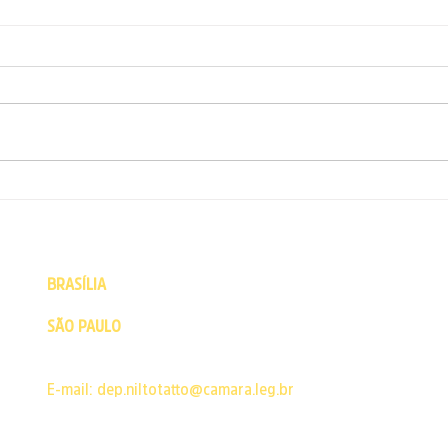
ARTIGO: Milei revela o
Arti
modelo podre da extrema
do(s)
direita
BRASÍLIA
- Câmara dos Deputados - Praça dos Três Poderes 
CEP: 70160-900 | Brasília - DF | Fone: (61) 3215-5502
SÃO PAULO
- Escritório político - Rua Major Sertório, 200 Co
Buarque
CEP: 01222-001 | São Paulo - SP | Fone: 11 3129-7492
E-mail:
dep.niltotatto@camara.leg.br