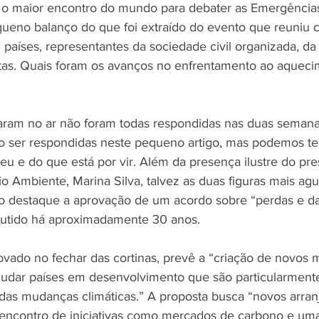
o maior encontro do mundo para debater as Emergências 
ueno balanço do que foi extraído do evento que reuniu 
países, representantes da sociedade civil organizada, da
tas. Quais foram os avanços no enfrentamento ao aqueci
aram no ar não foram todas respondidas nas duas semana
o ser respondidas neste pequeno artigo, mas podemos te
u e do que está por vir. Além da presença ilustre do pre
io Ambiente, Marina Silva, talvez as duas figuras mais ag
o destaque a aprovação de um acordo sobre “perdas e d
cutido há aproximadamente 30 anos.
ovado no fechar das cortinas, prevê a “criação de novos
judar países em desenvolvimento que são particularmente
 das mudanças climáticas.” A proposta busca “novos arran
o encontro de iniciativas como mercados de carbono e uma