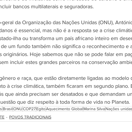
cluir bancos multilaterais e seguradoras. 
-geral da Organização das Nações Unidas (ONU), António
anos é essencial, mas não é a resposta se a crise climáti
do-ilha ou transforma um país africano inteiro em deser
o de um fundo também não significa o reconhecimento e a
 originários. Hoje sabemos que não se pode falar em pa
 sem incluir estes grandes parceiros na conservação ambie
 gênero e raça, que estão diretamente ligadas ao modelo 
to à crise climática, também ficaram em segundo plano. 
ós que ainda precisam ser desatados e que demandam um
stão que diz respeito à toda forma de vida no Planeta. 
as
Brasil
ONU
COP27
Egito
Aquecimento Global
Marina Silva
Nações unida
TE
POVOS TRADICIONAIS