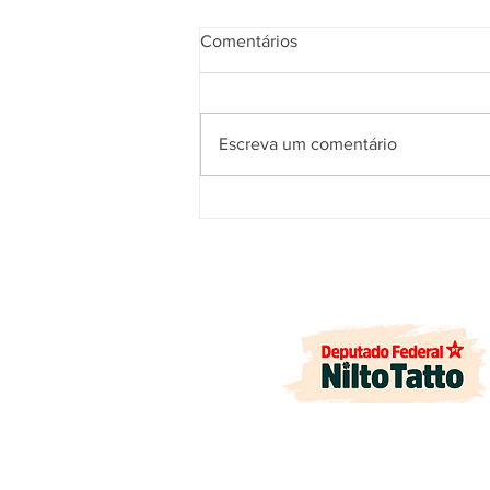
Comentários
Escreva um comentário
ARTIGO: Quando a fé se
transforma em compromisso
com a vida