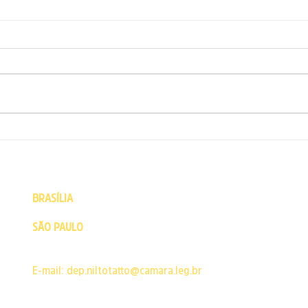
FOLHA DE S. PAULO -
Nilto
Deputado (Nilto Tatto), quer
Ribe
vedar uso de imagem do
em a
trabalhador pelo patrão
comu
quil
BRASÍLIA
- Câmara dos Deputados - Praça dos Três Poderes 
e lid
CEP: 70160-900 | Brasília - DF | Fone: (61) 3215-5502
SÃO PAULO
- Escritório político - Rua Major Sertório, 200 Co
Buarque
CEP: 01222-001 | São Paulo - SP | Fone: 11 3129-7492
E-mail:
dep.niltotatto@camara.leg.br