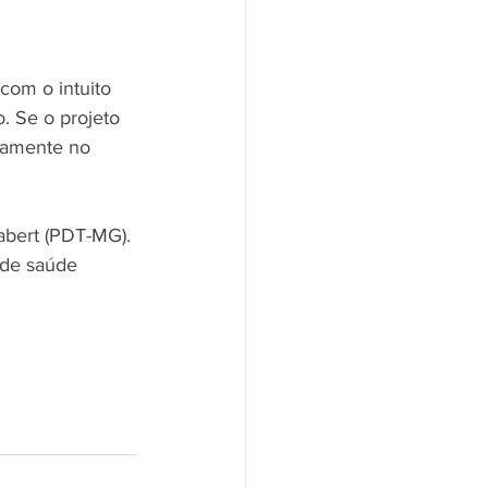
com o intuito 
. Se o projeto 
uramente no 
abert (PDT-MG). 
 de saúde 