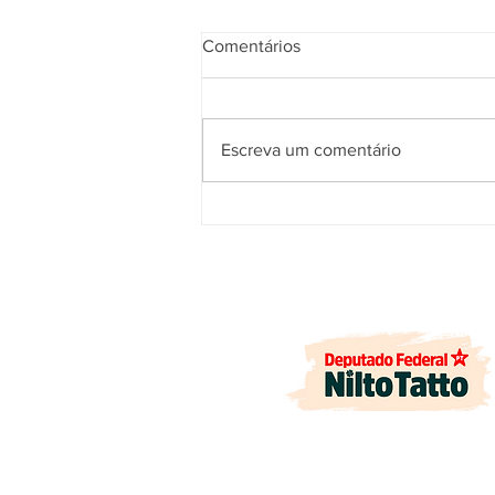
Comentários
Escreva um comentário
PODER 360: Proposta do
deputado Nilto Tatto altera
CLT após programa "As
Patroas" expor trabalhadores