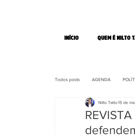
INÍCIO
QUEM É NILTO 
Todos posts
AGENDA
POLÍT
Nilto Tatto
15 de ma
MORADIA
COMBATE À FOM
REVISTA 
defendem 
DIREITOS DOS ANIMAIS
MÍ