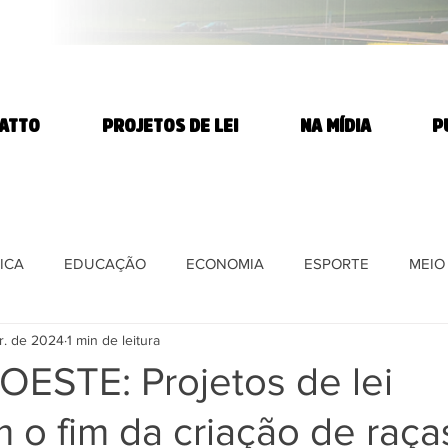
TATTO
PROJETOS DE LEI
NA MÍDIA
P
ICA
EDUCAÇÃO
ECONOMIA
ESPORTE
MEIO
r. de 2024
1 min de leitura
E
DIREITOS HUMANOS
SAÚDE
PARTIDO DOS T
OESTE: Projetos de lei
o fim da criação de raça
DIA
AGROTÓXICOS
Ciência e Tecnologia
REFORMA