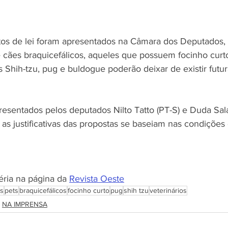
os de lei foram apresentados na Câmara dos Deputados, 
e cães braquicefálicos, aqueles que possuem focinho curto
s Shih-tzu, pug e buldogue poderão deixar de existir fut
resentados pelos deputados Nilto Tatto (PT-S) e Duda Sal
 as justificativas das propostas se baseiam nas condições
éria na página da 
Revista Oeste
s
pets
braquicefálicos
focinho curto
pug
shih tzu
veterinários
NA IMPRENSA