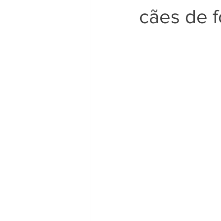
cães de f
ELEIÇÕES
NA IMPRENSA
EMERGÊNCIAS CLIMÁTICAS
ODS 1 - Erradicação da Pobreza