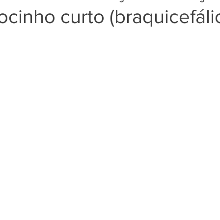
ocinho curto (braquicefáli
EMENDAS
POVOS TRADICIONAIS
ARTIGO
LU
RELEASE
PRIVATIZAÇÃO
ONU
FRENTE AMBIEN
ODS 2 - Fome 0 e Agricultura Sust.