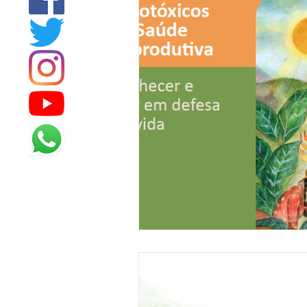
MORADIA
COMBATE À FO
DIREITOS DOS ANIMAIS
MÍ
ELEIÇÕES
NA IMPRENSA
EMERGÊNCIAS CLIMÁTICAS
ODS 1 - Erradicação da Pobrez