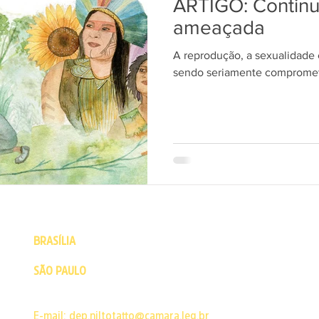
ARTIGO: Contin
ameaçada
A reprodução, a sexualidade
sendo seriamente comprometi
BRASÍLIA
- Câmara dos Deputados - Praça dos Três Poderes 
CEP: 70160-900 | Brasília - DF | Fone: (61) 3215-5502
SÃO PAULO
- Escritório político - Rua Major Sertório, 200 Co
Buarque
CEP: 01222-001 | São Paulo - SP | Fone: 11 3129-7492
E-mail:
dep.niltotatto@camara.leg.br