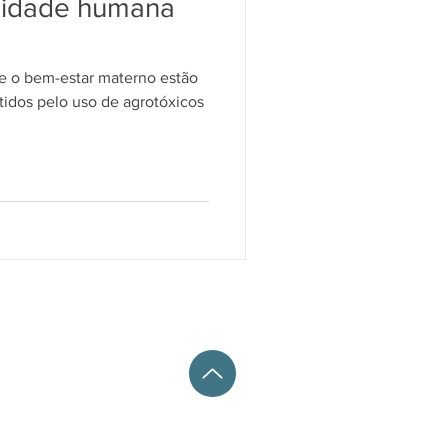
uidade humana
 e o bem-estar materno estão
dos pelo uso de agrotóxicos
| Anexo IV / Gab. 502
nj. 402 - Vila