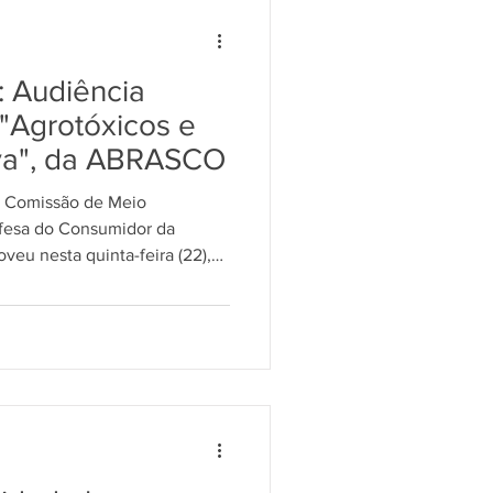
TRABALHADORES
 Audiência
MA AGRÁRIA
"Agrotóxicos e
va", da ABRASCO
ULA
a Comissão de Meio
fesa do Consumidor da
eu nesta quinta-feira (22),
iscutir o Dossiê Danos dos
TALISTA
RELIGIÃO
utiva: conhecer e agir em
ela ABRASCO.