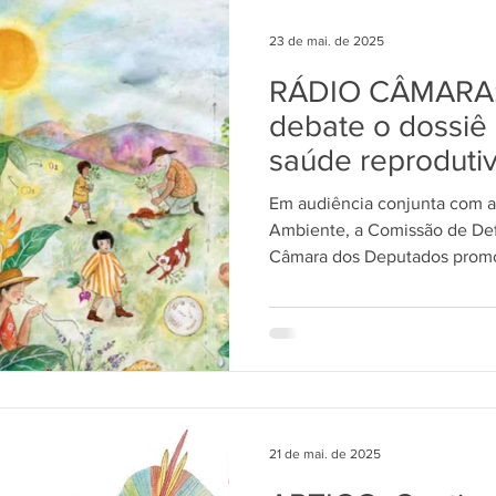
ME
DIREITOS HUMANOS
SAÚDE
PARTIDO DOS 
23 de mai. de 2025
RÁDIO CÂMARA:
DIA
AGROTÓXICOS
Ciência e Tecnologia
REFOR
debate o dossiê 
saúde reproduti
EMENDAS
POVOS TRADICIONAIS
ARTIGO
L
Em audiência conjunta com 
Ambiente, a Comissão de De
Câmara dos Deputados promov
RELEASE
PRIVATIZAÇÃO
uma audiência pública para d
ONU
FRENTE AMBIEN
Agrotóxicos na Saúde Reprod
defesa da vida, elaborado p
a
ODS 2 - Fome 0 e Agricultura Sust.
21 de mai. de 2025