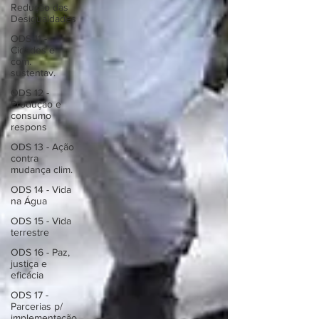
Redução das
Desigualdades
ODS 11 -
Cidades e
com.
sustentav.
ODS 12 -
Produção e
consumo
respons
ODS 13 - Ação
contra
mudança clim.
ODS 14 - Vida
na Água
ODS 15 - Vida
terrestre
ODS 16 - Paz,
justiça e
eficácia
ODS 17 -
Parcerias p/
implementação