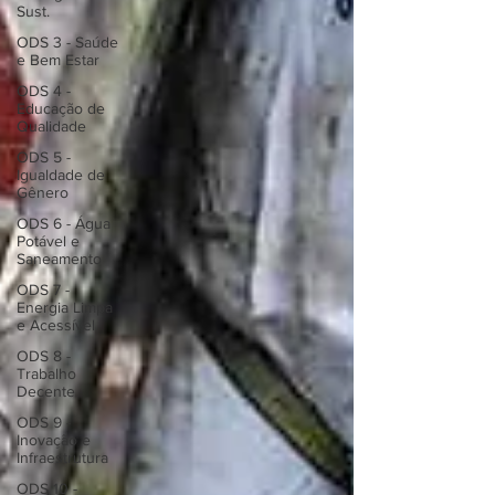
Sust.
ODS 3 - Saúde
e Bem Estar
ODS 4 -
Educação de
Qualidade
ODS 5 -
Igualdade de
Gênero
ODS 6 - Água
Potável e
Saneamento
ODS 7 -
Energia Limpa
e Acessível
ODS 8 -
Trabalho
Decente
ODS 9 -
Inovação e
Infraestrutura
ODS 10 -