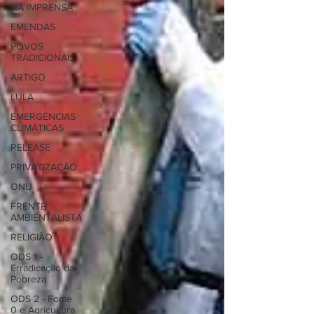
NA IMPRENSA
EMENDAS
POVOS
TRADICIONAIS
ARTIGO
LULA
EMERGÊNCIAS
CLIMÁTICAS
RELEASE
PRIVATIZAÇÃO
ONU
FRENTE
AMBIENTALISTA
RELIGIÃO
ODS 1 -
Erradicação da
Pobreza
ODS 2 - Fome
0 e Agricultura