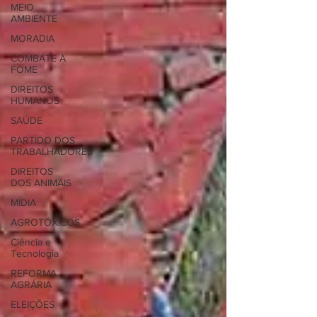
MEIO
AMBIENTE
MORADIA
COMBATE À
FOME
DIREITOS
HUMANOS
SAÚDE
PARTIDO DOS
TRABALHADORES
DIREITOS
DOS ANIMAIS
MÍDIA
AGROTÓXICOS
Ciência e
Tecnologia
REFORMA
AGRÁRIA
ELEIÇÕES