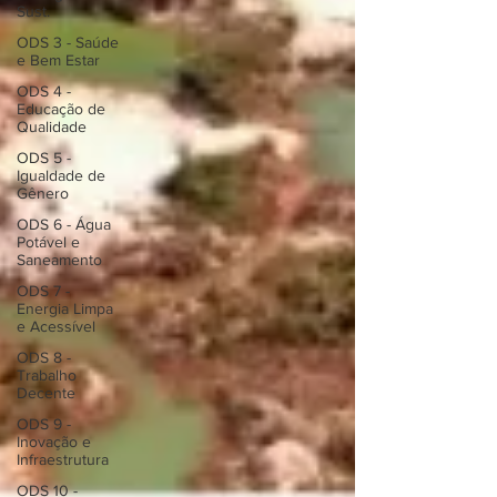
Sust.
ODS 3 - Saúde
e Bem Estar
ODS 4 -
Educação de
Qualidade
ODS 5 -
Igualdade de
Gênero
ODS 6 - Água
Potável e
Saneamento
ODS 7 -
Energia Limpa
e Acessível
ODS 8 -
Trabalho
Decente
ODS 9 -
Inovação e
Infraestrutura
ODS 10 -