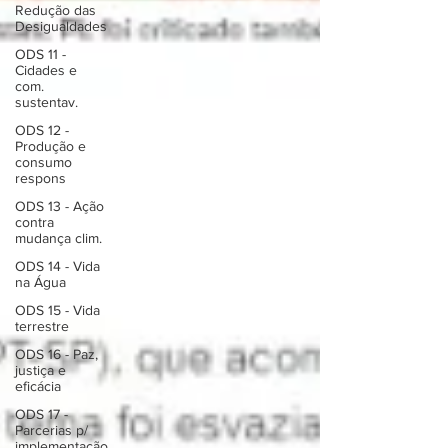
Redução das
Desigualdades
ODS 11 -
Cidades e
com.
sustentav.
ODS 12 -
Produção e
consumo
respons
ODS 13 - Ação
contra
mudança clim.
ODS 14 - Vida
na Água
ODS 15 - Vida
terrestre
ODS 16 - Paz,
justiça e
eficácia
ODS 17 -
Parcerias p/
implementação