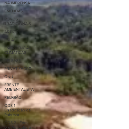
NA IMPRENSA
EMENDAS
POVOS
TRADICIONAIS
ARTIGO
LULA
EMERGÊNCIAS
CLIMÁTICAS
RELEASE
PRIVATIZAÇÃO
ONU
FRENTE
AMBIENTALISTA
RELIGIÃO
ODS 1 -
Erradicação da
Pobreza
ODS 2 - Fome
0 e Agricultura