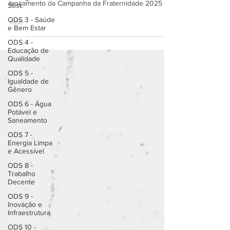
Artigo: A FRATERNIDADE E
Sust.
ECOLOGIA INTEGRAL
ODS 3 - Saúde
e Bem Estar
A CNBB preparou para esta semana a cerimônia de
ODS 4 -
lançamento da Campanha da Fraternidade 2025
Educação de
Qualidade
ODS 5 -
Igualdade de
Gênero
ODS 6 - Água
Potável e
Saneamento
ODS 7 -
Energia Limpa
e Acessível
ODS 8 -
Trabalho
Decente
ODS 9 -
Inovação e
Infraestrutura
ODS 10 -