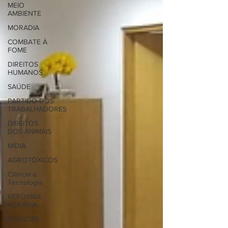
MEIO
AMBIENTE
MORADIA
COMBATE À
FOME
DIREITOS
HUMANOS
SAÚDE
PARTIDO DOS
TRABALHADORES
DIREITOS
DOS ANIMAIS
MÍDIA
AGROTÓXICOS
Ciência e
Tecnologia
REFORMA
AGRÁRIA
ELEIÇÕES