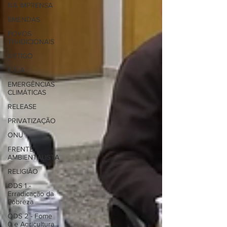
NA IMPRENSA
EMENDAS
POVOS
TRADICIONAIS
ARTIGO
LULA
EMERGÊNCIAS
CLIMÁTICAS
RELEASE
PRIVATIZAÇÃO
ONU
FRENTE
AMBIENTALISTA
RELIGIÃO
ODS 1 -
Erradicação da
Pobreza
ODS 2 - Fome
0 e Agricultura