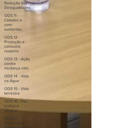
Redução das
Desigualdades
ODS 11 -
Cidades e
com.
sustentav.
ODS 12 -
Produção e
consumo
respons
ODS 13 - Ação
contra
mudança clim.
ODS 14 - Vida
na Água
ODS 15 - Vida
terrestre
ODS 16 - Paz,
justiça e
eficácia
ODS 17 -
Parcerias p/
implementação