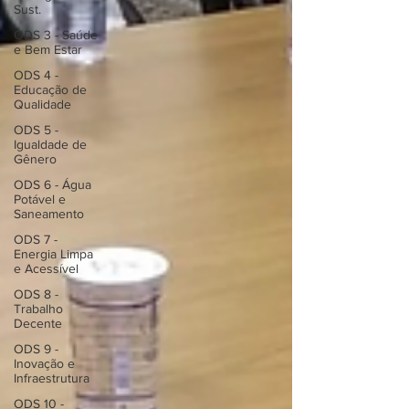
Sust.
ODS 3 - Saúde
e Bem Estar
ODS 4 -
Educação de
Qualidade
ODS 5 -
Igualdade de
Gênero
ODS 6 - Água
Potável e
Saneamento
ODS 7 -
Energia Limpa
e Acessível
ODS 8 -
Trabalho
Decente
ODS 9 -
Inovação e
Infraestrutura
ODS 10 -