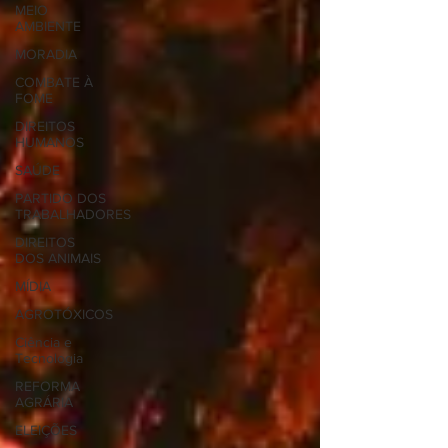
MEIO
AMBIENTE
MORADIA
COMBATE À
FOME
DIREITOS
HUMANOS
SAÚDE
PARTIDO DOS
TRABALHADORES
DIREITOS
DOS ANIMAIS
MÍDIA
AGROTÓXICOS
Ciência e
Tecnologia
REFORMA
AGRÁRIA
ELEIÇÕES