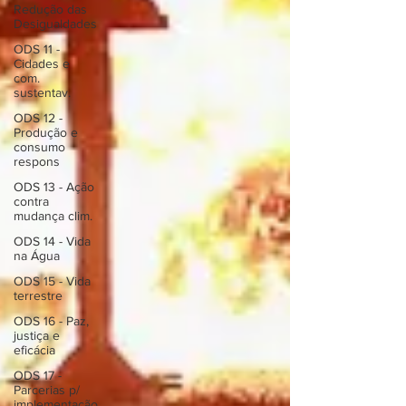
Redução das
Desigualdades
ODS 11 -
Cidades e
com.
sustentav.
ODS 12 -
Produção e
consumo
respons
ODS 13 - Ação
contra
mudança clim.
ODS 14 - Vida
na Água
ODS 15 - Vida
terrestre
ODS 16 - Paz,
justiça e
eficácia
ODS 17 -
Parcerias p/
implementação