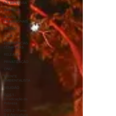
NA IMPRENSA
EMENDAS
POVOS
TRADICIONAIS
ARTIGO
LULA
EMERGÊNCIAS
CLIMÁTICAS
RELEASE
PRIVATIZAÇÃO
ONU
FRENTE
AMBIENTALISTA
RELIGIÃO
ODS 1 -
Erradicação da
Pobreza
ODS 2 - Fome
0 e Agricultura