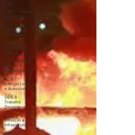
Sust.
ODS 3 - Saúde
e Bem Estar
ODS 4 -
Educação de
Qualidade
ODS 5 -
Igualdade de
Gênero
ODS 6 - Água
Potável e
Saneamento
ODS 7 -
Energia Limpa
e Acessível
ODS 8 -
Trabalho
Decente
ODS 9 -
Inovação e
Infraestrutura
ODS 10 -