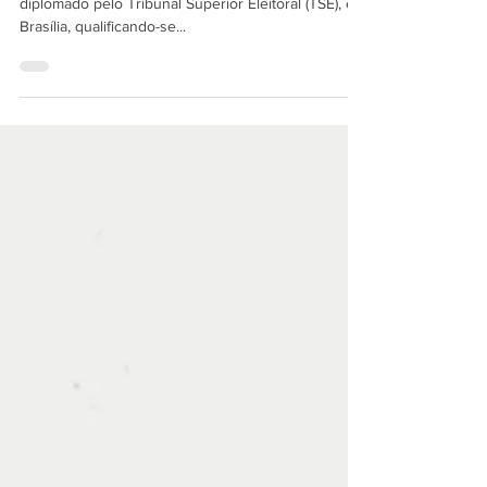
No início desta semana, Luís Inácio Lula da Silva foi
diplomado pelo Tribunal Superior Eleitoral (TSE), em
Brasília, qualificando-se...