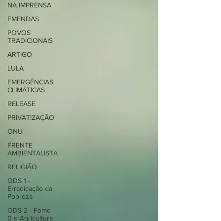
NA IMPRENSA
EMENDAS
POVOS
TRADICIONAIS
ARTIGO
LULA
EMERGÊNCIAS
CLIMÁTICAS
RELEASE
PRIVATIZAÇÃO
ONU
FRENTE
AMBIENTALISTA
RELIGIÃO
ODS 1 -
Erradicação da
Pobreza
ODS 2 - Fome
0 e Agricultura