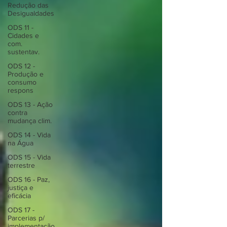
Redução das
Desigualdades
ODS 11 -
Cidades e
com.
sustentav.
ODS 12 -
Produção e
consumo
respons
ODS 13 - Ação
contra
mudança clim.
ODS 14 - Vida
na Água
ODS 15 - Vida
terrestre
ODS 16 - Paz,
justiça e
eficácia
ODS 17 -
Parcerias p/
implementação