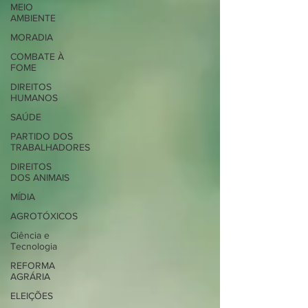
MEIO
AMBIENTE
MORADIA
COMBATE À
FOME
DIREITOS
HUMANOS
SAÚDE
PARTIDO DOS
TRABALHADORES
DIREITOS
DOS ANIMAIS
MÍDIA
AGROTÓXICOS
Ciência e
Tecnologia
REFORMA
AGRÁRIA
ELEIÇÕES