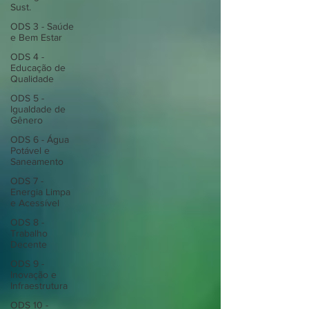
Sust.
ODS 3 - Saúde
e Bem Estar
ODS 4 -
Educação de
Qualidade
ODS 5 -
Igualdade de
Gênero
ODS 6 - Água
Potável e
Saneamento
ODS 7 -
Energia Limpa
e Acessível
ODS 8 -
Trabalho
Decente
ODS 9 -
Inovação e
Infraestrutura
ODS 10 -