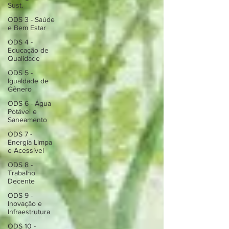
Sust.
ODS 3 - Saúde
e Bem Estar
ODS 4 -
Educação de
Qualidade
ODS 5 -
Igualdade de
Gênero
ODS 6 - Água
Potável e
Saneamento
ODS 7 -
Energia Limpa
e Acessível
ODS 8 -
Trabalho
Decente
ODS 9 -
Inovação e
Infraestrutura
ODS 10 -