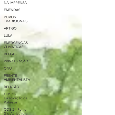
NA IMPRENSA
EMENDAS
POVOS
TRADICIONAIS
ARTIGO
LULA
EMERGÊNCIAS
CLIMÁTICAS
RELEASE
PRIVATIZAÇÃO
ONU
FRENTE
AMBIENTALISTA
RELIGIÃO
ODS 1 -
Erradicação da
Pobreza
ODS 2 - Fome
0 e Agricultura