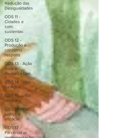
Redução das
Desigualdades
ODS 11 -
Cidades e
com.
sustentav.
ODS 12 -
Produção e
consumo
respons
ODS 13 - Ação
contra
mudança clim.
ODS 14 - Vida
na Água
ODS 15 - Vida
terrestre
ODS 16 - Paz,
justiça e
eficácia
ODS 17 -
Parcerias p/
implementação