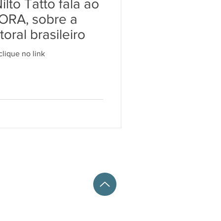
to Tatto fala ao
ORA, sobre a
toral brasileiro
clique no link
| Anexo IV / Gab. 502
nj. 402 - Vila