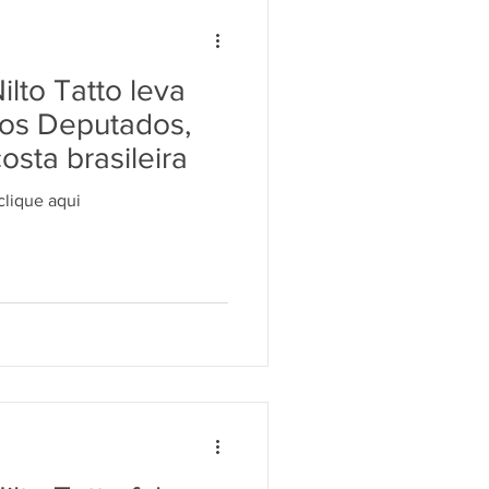
TRABALHADORES
lto Tatto leva
MA AGRÁRIA
os Deputados,
osta brasileira
ULA
 clique aqui
TALISTA
RELIGIÃO