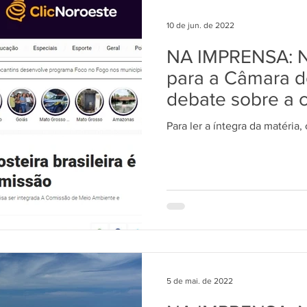
ME
DIREITOS HUMANOS
SAÚDE
PARTIDO DOS 
10 de jun. de 2022
NA IMPRENSA: Ni
DIA
AGROTÓXICOS
Ciência e Tecnologia
REFOR
para a Câmara d
debate sobre a c
EMENDAS
POVOS TRADICIONAIS
ARTIGO
L
Para ler a íntegra da matéria,
RELEASE
PRIVATIZAÇÃO
ONU
FRENTE AMBIEN
a
ODS 2 - Fome 0 e Agricultura Sust.
5 de mai. de 2022