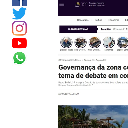
MORADIA
COMBATE À FO
DIREITOS DOS ANIMAIS
MÍ
ELEIÇÕES
NA IMPRENSA
EMERGÊNCIAS CLIMÁTICAS
ODS 1 - Erradicação da Pobrez