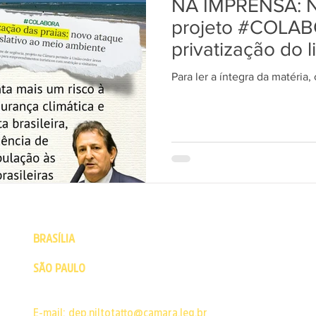
NA IMPRENSA: Nil
projeto #COLAB
privatização do li
Para ler a íntegra da matéria, 
BRASÍLIA
- Câmara dos Deputados - Praça dos Três Poderes 
CEP: 70160-900 | Brasília - DF | Fone: (61) 3215-5502
SÃO PAULO
- Escritório político - Rua Major Sertório, 200 Co
Buarque
CEP: 01222-001 | São Paulo - SP | Fone: 11 3129-7492
E-mail:
dep.niltotatto@camara.leg.br