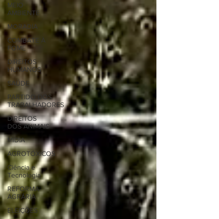
MEIO
AMBIENTE
MORADIA
COMBATE À
FOME
DIREITOS
HUMANOS
SAÚDE
PARTIDO DOS
TRABALHADORES
DIREITOS
DOS ANIMAIS
MÍDIA
AGROTÓXICOS
Ciência e
Tecnologia
REFORMA
AGRÁRIA
ELEIÇÕES