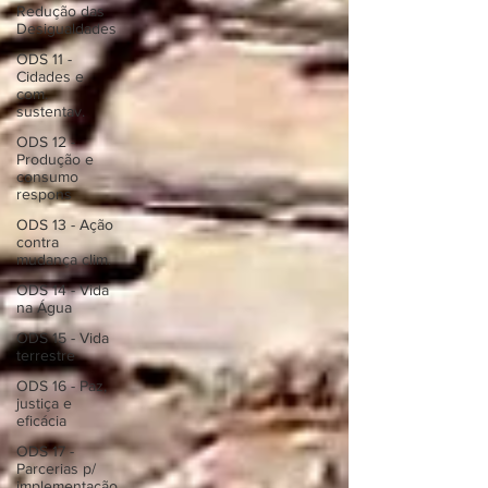
Redução das
Desigualdades
ODS 11 -
Cidades e
com.
sustentav.
ODS 12 -
Produção e
consumo
respons
ODS 13 - Ação
contra
mudança clim.
ODS 14 - Vida
na Água
ODS 15 - Vida
terrestre
ODS 16 - Paz,
justiça e
eficácia
ODS 17 -
Parcerias p/
implementação