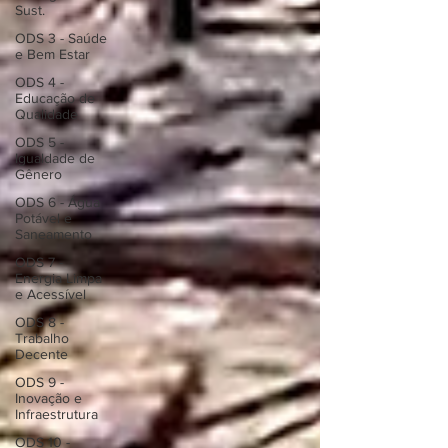
Sust.
ODS 3 - Saúde
e Bem Estar
ODS 4 -
Educação de
Qualidade
ODS 5 -
Igualdade de
Gênero
ODS 6 - Água
Potável e
Saneamento
ODS 7 -
Energia Limpa
e Acessível
ODS 8 -
Trabalho
Decente
ODS 9 -
Inovação e
Infraestrutura
ODS 10 -