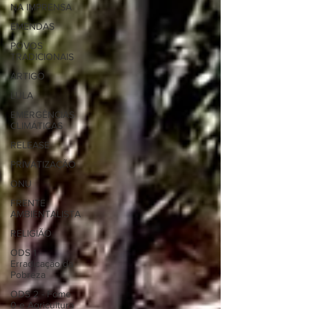
NA IMPRENSA
EMENDAS
POVOS
TRADICIONAIS
ARTIGO
LULA
EMERGÊNCIAS
CLIMÁTICAS
RELEASE
PRIVATIZAÇÃO
ONU
FRENTE
AMBIENTALISTA
RELIGIÃO
ODS 1 -
Erradicação da
Pobreza
ODS 2 - Fome
0 e Agricultura