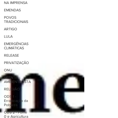
NA IMPRENSA
EMENDAS
POVOS
TRADICIONAIS
ARTIGO
LULA
EMERGÊNCIAS
CLIMÁTICAS
RELEASE
PRIVATIZAÇÃO
ONU
FRENTE
AMBIENTALISTA
RELIGIÃO
ODS 1 -
Erradicação da
Pobreza
ODS 2 - Fome
0 e Agricultura