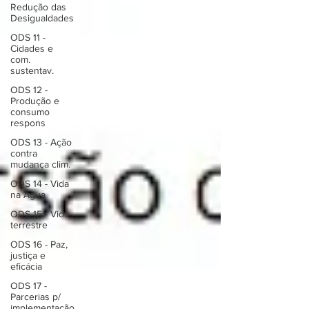
Redução das
Desigualdades
ODS 11 -
Cidades e
com.
sustentav.
ODS 12 -
Produção e
consumo
respons
ODS 13 - Ação
contra
mudança clim.
ODS 14 - Vida
na Água
ODS 15 - Vida
terrestre
ODS 16 - Paz,
justiça e
eficácia
ODS 17 -
Parcerias p/
implementação