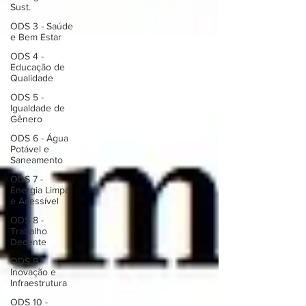
Sust.
ODS 3 - Saúde
e Bem Estar
ODS 4 -
Educação de
Qualidade
ODS 5 -
Igualdade de
Gênero
ODS 6 - Água
Potável e
Saneamento
ODS 7 -
Energia Limpa
e Acessível
ODS 8 -
Trabalho
Decente
ODS 9 -
Inovação e
Infraestrutura
ODS 10 -