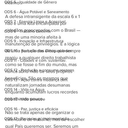
ODS 5 - Igualdade de Gênero
interno.
ODS 6 - Água Potável e Saneamento
A defesa intransigente da escala 6 x 1 
ODS 7 - Energia Limpa e Acessível
não é uma luta encampada por 
cidadãos preocupados com o Brasil — 
ODS 8 - Trabalho Decente
mas de uma minoria afeita à 
ODS 9 - Inovação e Infraestrutura
manutenção de privilégios. É a lógica 
ODS 10 - Redução das Desigualdades
de uma parcela das elites que sempre 
reagiu a qualquer direito trabalhista 
ODS 11 - Cidades e com. sustentav.
como se fosse o fim do mundo, mas 
ODS 12 - Produção e consumo respons
nunca abriu mão de seus próprios 
benefícios. São os mesmos que 
ODS 13 - Ação contra mudança clim.
naturalizam jornadas desumanas 
ODS 14 - Vida na Água
enquanto acumulam lucros recordes 
trabalhando pouco.
ODS 15 - Vida terrestre
ODS 16 - Paz, justiça e eficácia
Não se trata apenas de organizar o 
ODS 17 - Parcerias p/ implementação
calendário de trabalho, mas de escolher 
qual País queremos ser. Seremos um 