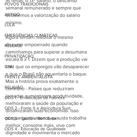
as férias; o 13º salário; o descanso 
POVOS TRADICIONAIS
semanal remunerado e sempre que 
ARTIGO
debatemos a valorização do salário 
mínimo. 
LULA
EMERGÊNCIAS CLIMÁTICAS
Agora tentam reeditar o mesmo 
discurso empoeirado quando 
RELEASE
caminhamos para superar a desumana 
PRIVATIZAÇÃO
escala 6 x 1. Dizem que a produção vai 
ONU
cair, que os empregos vão desaparecer 
e que o Brasil não aguentaria o baque. 
FRENTE AMBIENTALISTA
Mas a história prova exatamente o 
RELIGIÃO
contrário - Países que reduziram 
jornadas aumentaram produtividade, 
ODS 1 - Erradicação da Pobreza
melhoraram a saúde da população e 
ODS 2 - Fome 0 e Agricultura Sust.
dinamizaram suas economias. Isso 
porque gente menos exausta trabalha 
ODS 3 - Saúde e Bem Estar
melhor, consome mais, vive com 
ODS 4 - Educação de Qualidade
dignidade e movimenta o mercado 