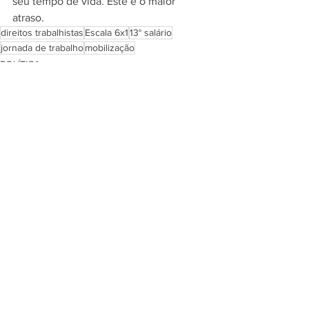
seu tempo de vida. Este é o maior 
atraso.
direitos trabalhistas
Escala 6x1
13° salário
jornada de trabalho
mobilização
POLÍTICA
DIREITOS HUMANOS
PARTIDO DOS TRABALHADORES
Ver tudo
Posts recentes