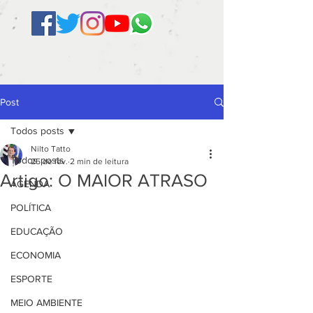
Post
Todos posts
Nilto Tatto
Todos posts
25 de fev.
2 min de leitura
Artigo: O MAIOR ATRASO
AGENDA
POLÍTICA
EDUCAÇÃO
ECONOMIA
ESPORTE
MEIO AMBIENTE