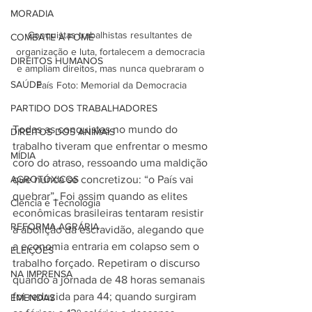
MORADIA
Conquistas trabalhistas resultantes de 
COMBATE À FOME
organização e luta, fortalecem a democracia 
DIREITOS HUMANOS
e ampliam direitos, mas nunca quebraram o 
SAÚDE
País Foto: Memorial da Democracia
PARTIDO DOS TRABALHADORES
Todas as conquistas no mundo do 
DIREITOS DOS ANIMAIS
trabalho tiveram que enfrentar o mesmo 
MÍDIA
coro do atraso, ressoando uma maldição 
AGROTÓXICOS
que nunca se concretizou: “o País vai 
quebrar”. Foi assim quando as elites 
Ciência e Tecnologia
econômicas brasileiras tentaram resistir 
REFORMA AGRÁRIA
a abolição da escravidão, alegando que 
a economia entraria em colapso sem o 
ELEIÇÕES
trabalho forçado. Repetiram o discurso 
NA IMPRENSA
quando a jornada de 48 horas semanais 
foi reduzida para 44; quando surgiram 
EMENDAS