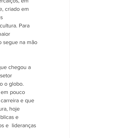
rcalços, em 
e, criado em 
s 
ultura. Para  
aior 
co segue na mão 
 que chegou a 
setor 
o o globo. 
s em pouco 
 carreira e que 
ra, hoje 
blicas e 
s e  lideranças 