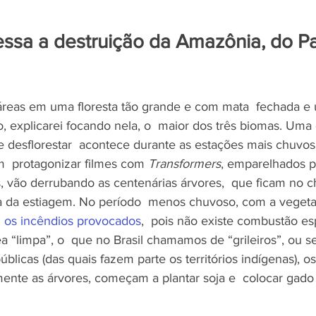
ssa a destruição da Amazônia, do Pa
 áreas em uma floresta tão grande e com mata  fechada e
, explicarei focando nela, o  maior dos três biomas. Uma
 desflorestar  acontece durante as estações mais chuvos
m  protagonizar filmes com 
Transformers
, emparelhados p
 vão derrubando as centenárias árvores,  que ficam no c
 da estiagem. No período  menos chuvoso, com a vegeta
os incêndios provocados
,  pois não existe combustão e
 “limpa”, o  que no Brasil chamamos de “grileiros”, ou se
blicas (das quais fazem parte os territórios indígenas), 
ente as árvores, começam a plantar soja e  colocar gado
 