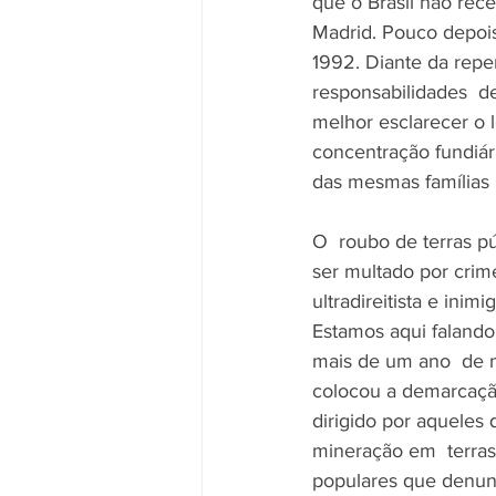
que o Brasil não rec
Madrid. Pouco depois
1992. Diante da reper
responsabilidades  de
melhor esclarecer o l
concentração fundiá
das mesmas famílias 
O  roubo de terras p
ser multado por crim
ultradireitista e ini
Estamos aqui faland
mais de um ano  de 
colocou a demarcação
dirigido por aqueles 
mineração em  terras
populares que denun