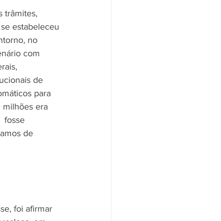
trâmites,  
á se estabeleceu 
ntorno, no 
nário com  
rais, 
ucionais de 
lomáticos para 
 milhões era  
 fosse 
amamos de 
, foi afirmar  