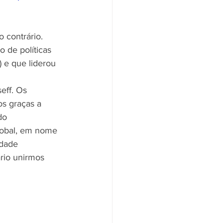
 contrário. 
 de políticas 
 e que liderou 
 
eff. Os 
s graças a 
do  
lobal, em nome 
dade 
rio unirmos 