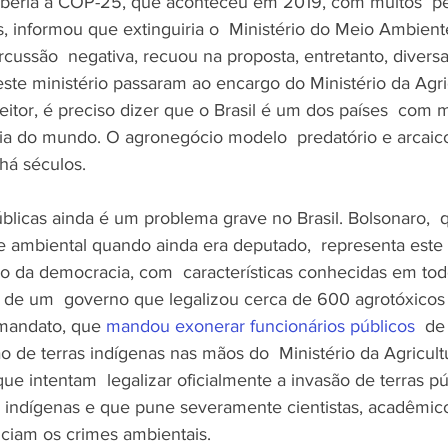
eberia a COP-25, que aconteceu em 2019, com muitos  pe
, informou que extinguiria o  Ministério do Meio Ambient
cussão  negativa, recuou na proposta, entretanto, diversa
ste ministério passaram ao encargo do Ministério da Agric
eitor, é preciso dizer que o Brasil é um dos países  com m
ria do mundo. O agronegócio modelo  predatório e arcai
há séculos. 
úblicas ainda é um problema grave no Brasil. Bolsonaro, 
e ambiental quando ainda era deputado,  representa este 
migo da democracia, com  características conhecidas em tod
o de um  governo que legalizou cerca de 600 agrotóxico
mandato, que 
mandou exonerar funcionários públicos
  de
 de terras indígenas nas mãos do  Ministério da Agricultu
que intentam  legalizar oficialmente a invasão de terras pú
 indígenas e que pune severamente cientistas, acadêmico
ciam os crimes ambientais.