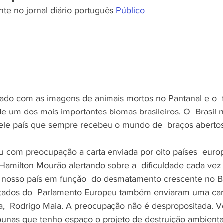
te no jornal diário português 
Público
EMENDAS
POVOS TRADICIONAIS
ARTIGO
LU
RELEASE
PRIVATIZAÇÃO
ONU
FRENTE AMBIEN
ado com as imagens de animais mortos no Pantanal e o  
ODS 2 - Fome 0 e Agricultura Sust.
 um dos mais importantes biomas brasileiros. O  Brasil n
ele país que sempre recebeu o mundo de  braços abertos
u com preocupação a carta enviada por oito países  euro
o Hamilton Mourão alertando sobre a  dificuldade cada vez
nosso país em função  do desmatamento crescente no Bra
ados do  Parlamento Europeu também enviaram uma car
a,  Rodrigo Maia. A preocupação não é despropositada. 
bunas que tenho espaço o projeto de destruição ambienta