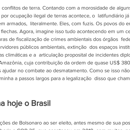
conflitos de terra. Contando com a morosidade de alguns 
or ocupação ilegal de terras acontece, o  latifundiário j
bem armados,  literalmente. Eles, com fuzis. Os povos do e
flechas. Agora, imagine isso tudo acontecendo em um ce
as de fiscalização de crimes ambientais dos órgãos  fede
rvidores públicos ambientais, extinção  dos espaços instit
as climáticas e a  articulação proposital de incidentes dip
o Amazônia, cuja contribuição da ordem de quase US$ 380
s ajudar no combate ao desmatamento. Como se isso não 
caminha a passos largos para a legalização  disso que ch
 hoje o Brasil
ções de Bolsonaro ao ser eleito, antes mesmo de sua posse