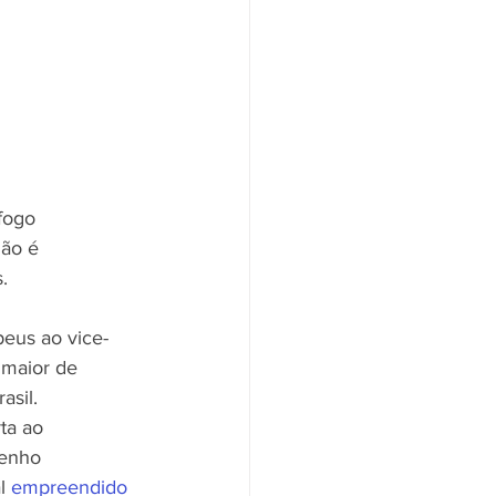
LA
TALISTA
RELIGIÃO
fogo 
ão é 
.
peus ao vice-
 maior de 
sil. 
ta ao 
Venho 
l 
empreendido 