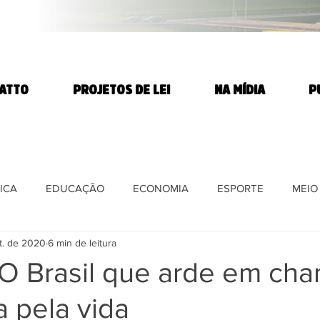
TATTO
PROJETOS DE LEI
NA MÍDIA
P
ICA
EDUCAÇÃO
ECONOMIA
ESPORTE
MEIO
t. de 2020
6 min de leitura
E
DIREITOS HUMANOS
SAÚDE
PARTIDO DOS T
O Brasil que arde em ch
a pela vida
DIA
AGROTÓXICOS
Ciência e Tecnologia
REFORMA