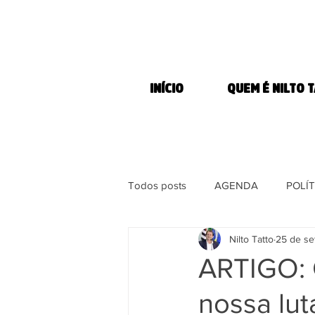
INÍCIO
QUEM É NILTO 
Todos posts
AGENDA
POLÍT
Nilto Tatto
25 de se
MORADIA
COMBATE À FOM
ARTIGO: 
nossa lut
DIREITOS DOS ANIMAIS
MÍ