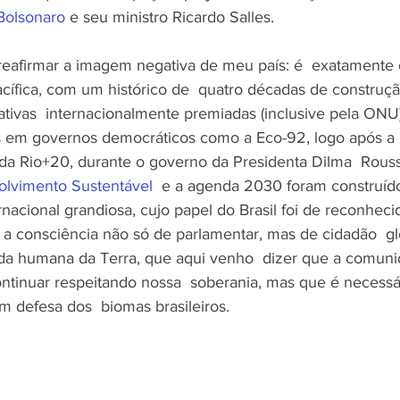
 Bolsonaro
 e seu ministro Ricardo Salles.
 reafirmar a imagem negativa de meu país: é  exatamente o
fica, com um histórico de  quatro décadas de construção
ativas  internacionalmente premiadas (inclusive pela ONU)
s em governos democráticos como a Eco-92, logo após a 
da Rio+20, durante o governo da Presidenta Dilma  Rouss
olvimento Sustentável
  e a agenda 2030 foram construído
rnacional grandiosa, cujo papel do Brasil foi de reconheci
a consciência não só de parlamentar, mas de cidadão  g
da humana da Terra, que aqui venho  dizer que a comuni
ontinuar respeitando nossa  soberania, mas que é necessá
 defesa dos  biomas brasileiros.