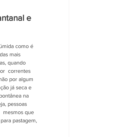
ntanal e 
 úmida como é 
 das mais 
as, quando 
or  correntes 
hão por algum 
ção já seca e 
spontânea na 
ja, pessoas 
os  mesmos que 
 para pastagem, 