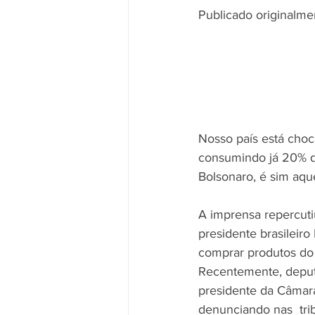
Publicado originalmen
ELEIÇÕES
NA IMPRENSA
EMERGÊNCIAS CLIMÁTICAS
Nosso país está choc
ODS 1 - Erradicação da Pobreza
consumindo já 20% de
Bolsonaro, é sim aqu
A imprensa repercuti
presidente brasileir
comprar produtos do 
Recentemente, deput
presidente da Câmar
denunciando nas  tri