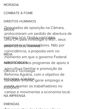
MORADIA
COMBATE À FOME
DIREITOS HUMANOS
Deputados de oposição na Câmara, 
SAÚDE
protocolaram um pedido de abertura de 
PARTIDO DOS TRABALHADORES
uma CPI para investigar o MST, seus 
propósitos e financiadores. Não por 
DIREITOS DOS ANIMAIS
coincidência, a proposta vem no 
MÍDIA
momento em que o governo Federal 
retoma diversos programas de apoio à 
AGROTÓXICOS
agricultura familiar e promoção da 
Ciência e Tecnologia
Reforma Agrária, com o objetivo de 
REFORMA AGRÁRIA
combater a fome, gerar emprego e 
renda, manter os trabalhadores no 
ELEIÇÕES
campo e movimentar a economia local.  
NA IMPRENSA
EMENDAS