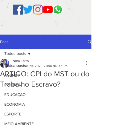
Post
Todos posts
Nilto Tatto
Todos posts
29 de mar. de 2023
2 min de leitura
ARTIGO: CPI do MST ou do
AGENDA
Trabalho Escravo?
POLÍTICA
EDUCAÇÃO
ECONOMIA
ESPORTE
MEIO AMBIENTE