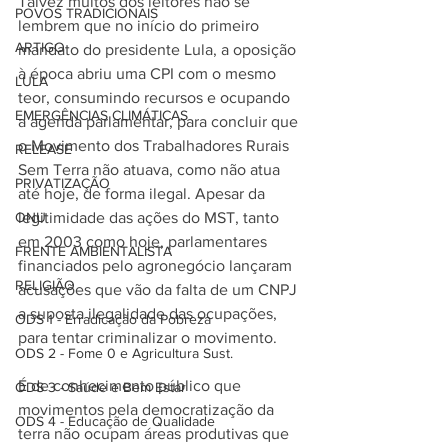
Talvez muitos dos leitores não se 
POVOS TRADICIONAIS
lembrem que no início do primeiro 
ARTIGO
mandato do presidente Lula, a oposição 
à época abriu uma CPI com o mesmo 
LULA
teor, consumindo recursos e ocupando 
EMERGÊNCIAS CLIMÁTICAS
a agenda parlamentar, para concluir que 
o Movimento dos Trabalhadores Rurais 
RELEASE
Sem Terra não atuava, como não atua 
PRIVATIZAÇÃO
até hoje, de forma ilegal. Apesar da 
legitimidade das ações do MST, tanto 
ONU
em 2003 como hoje, parlamentares 
FRENTE AMBIENTALISTA
financiados pelo agronegócio lançaram 
RELIGIÃO
acusações que vão da falta de um CNPJ 
a suposta ilegalidade das ocupações, 
ODS 1 - Erradicação da Pobreza
para tentar criminalizar o movimento. 
ODS 2 - Fome 0 e Agricultura Sust.
É de conhecimento público que 
ODS 3 - Saúde e Bem Estar
movimentos pela democratização da 
ODS 4 - Educação de Qualidade
terra não ocupam áreas produtivas que 