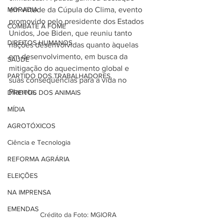
MORADIA
em virtude da Cúpula do Clima, evento 
promovido pelo presidente dos Estados 
COMBATE À FOME
Unidos, Joe Biden, que reuniu tanto 
DIREITOS HUMANOS
nações desenvolvidas quanto àquelas 
em desenvolvimento, em busca da 
SAÚDE
mitigação do aquecimento global e 
PARTIDO DOS TRABALHADORES
suas conseqüências para a vida no 
Planeta. 
DIREITOS DOS ANIMAIS
MÍDIA
AGROTÓXICOS
Ciência e Tecnologia
REFORMA AGRÁRIA
ELEIÇÕES
NA IMPRENSA
EMENDAS
Crédito da Foto: MGIORA