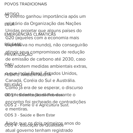
POVOS TRADICIONAIS
ARTIGO
O evento ganhou importância após um 
relatório da Organização das Nações 
LULA
Unidas projetar que alguns países do 
EMERGÊNCIAS CLIMÁTICAS
G20 (aqueles com a economia mais 
RELEASE
expressiva no mundo), não conseguirão 
atingir seus compromissos de redução 
PRIVATIZAÇÃO
de emissão de carbono até 2030, caso 
ONU
não adotem medidas ambientais extras, 
o que inclui Brasil, Estados Unidos, 
FRENTE AMBIENTALISTA
Canadá, Coréia do Sul e Austrália. 
RELIGIÃO
Como já era de se esperar, o discurso 
do presidente brasileiro durante o 
ODS 1 - Erradicação da Pobreza
encontro foi recheado de contradições 
ODS 2 - Fome 0 e Agricultura Sust.
e mentiras. 
ODS 3 - Saúde e Bem Estar
Ainda que os dois primeiros anos do 
ODS 4 - Educação de Qualidade
atual governo tenham registrado 