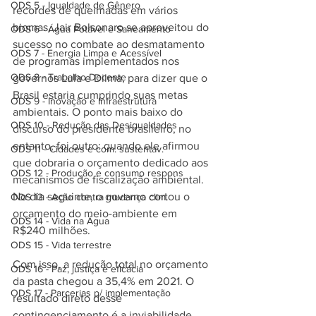
ODS 5 - Igualdade de Gênero
recordes de queimadas em vários 
biomas, Jair Bolsonaro se aproveitou do 
ODS 6 - Água Potável e Saneamento
sucesso no combate ao desmatamento 
ODS 7 - Energia Limpa e Acessível
de programas implementados nos 
ODS 8 - Trabalho Decente
governos Lula e Dilma, para dizer que o 
Brasil estaria cumprindo suas metas 
ODS 9 - Inovação e Infraestrutura
ambientais. O ponto mais baixo do 
ODS 10 - Redução das Desigualdades
discurso do presidente brasileiro, no 
entanto, foi outro: quando ele afirmou 
ODS 11 - Cidades e com. sustentav.
que dobraria o orçamento dedicado aos 
ODS 12 - Produção e consumo respons
mecanismos de fiscalização ambiental. 
No dia seguinte, o governo cortou o 
ODS 13 - Ação contra mudança clim.
orçamento do meio-ambiente em 
ODS 14 - Vida na Água
R$240 milhões.
ODS 15 - Vida terrestre
Com isso, a redução total no orçamento 
ODS 16 - Paz, justiça e eficácia
da pasta chegou a 35,4% em 2021. O 
ODS 17 - Parcerias p/ implementação
resultado direto desse 
contingenciamento é a inviabilidade 