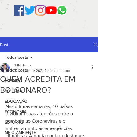
Post
Todos posts
Nilto Tatto
Todos posts
27 de abr. de 2021
2 min de leitura
QUEM ACREDITA EM
AGENDA
BOLSONARO?
POLÍTICA
EDUCAÇÃO
Nas últimas semanas, 40 países 
ECONOMIA
dividiram suas atenções entre o 
combate ao Coronavírus e o 
ESPORTE
enfrentamento às emergências 
MEIO AMBIENTE
climáticas. A pauta ganhou destaque 